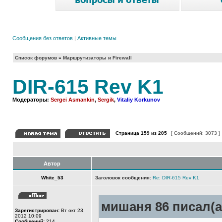
Сообщения без ответов
|
Активные темы
Список форумов
»
Маршрутизаторы и Firewall
DIR-615 Rev K1
Модераторы:
Sergei Asmankin
,
Sergik
,
Vitaliy Korkunov
Страница
159
из
205
[ Сообщений: 3073 ]
Автор
White_53
Заголовок сообщения:
Re: DIR-615 Rev K1
мишаня 86 писал(а
Зарегистрирован:
Вт окт 23,
2012 10:09
Сообщений:
214