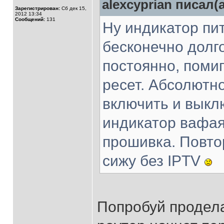
alexcyprian писал(а
Зарегистрирован:
Сб дек 15,
2012 13:34
Сообщений:
131
Ну индикатор пит
бесконечно долго
постоянно, поми
ресет. Абсолютно
включить и выклю
индикатор вафая,
прошивка. Повтор
сижу без IPTV
Попробуй продела