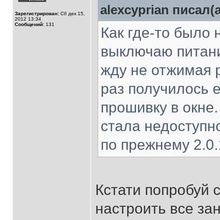
alexcyprian писал(а
Зарегистрирован:
Сб дек 15,
2012 13:34
Сообщений:
131
Как где-то было 
выключаю питани
жду не отжимая р
раз получилось е
прошивку в окне.
стала недоступн
по прежнему 2.0.
Кстати попробуй с
настроить все зан