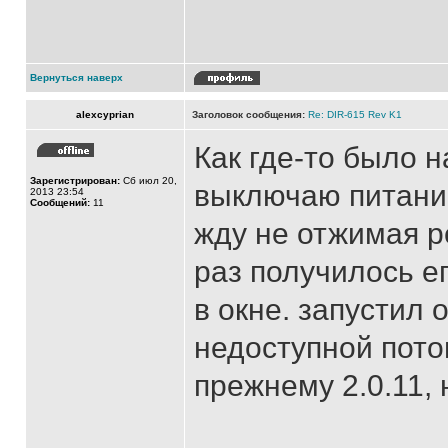
Вернуться наверх
alexcyprian
Заголовок сообщения:
Re: DIR-615 Rev K1
Как где-то было 
Зарегистрирован:
Сб июл 20,
выключаю питание
2013 23:54
Сообщений:
11
жду не отжимая р
раз получилось е
в окне. запустил
недоступной пото
прежнему 2.0.11, 