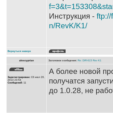
f=3&t=153308&sta
Инструкция -
ftp:/
n/RevK/K1/
Вернуться наверх
alexcyprian
Заголовок сообщения:
Re: DIR-615 Rev K1
А более новой пр
Зарегистрирован:
Сб июл 20,
получатся запуст
2013 23:54
Сообщений:
11
до 1.0.28, не раб