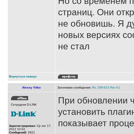
Но со временем п
страниц. Они отк
не обновишь. Я д
новых версиях со
не стал
Вернуться наверх
Alexey Vitko
Заголовок сообщения:
Re: DIR-615 Rev K1
При обновлении 
Сотрудник D-LINK
установить плагин
показывает проце
Зарегистрирован:
Ср окт 17,
2012 10:02
Сообщений:
2921