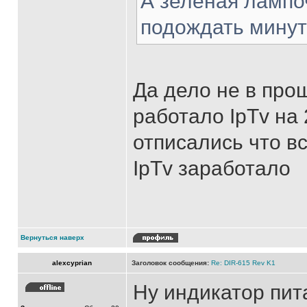
А зеленая лампо
подождать минут 
Да дело не в прош
работало IpTv на 
отписались что в
IpTv заработало
Вернуться наверх
alexcyprian
Заголовок сообщения:
Re: DIR-615 Rev K1
Ну индикатор пита