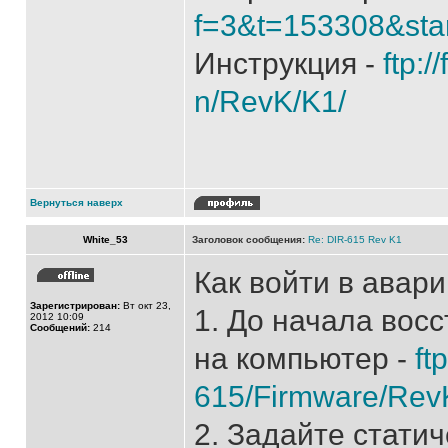
f=3&t=153308&sta
Инструкция -
ftp:/
n/RevK/K1/
Вернуться наверх
White_53
Заголовок сообщения:
Re: DIR-615 Rev K1
Как войти в авар
Зарегистрирован:
Вт окт 23,
1. До начала вос
2012 10:09
Сообщений:
214
на компьютер -
ft
615/Firmware/Rev
2. Задайте стати