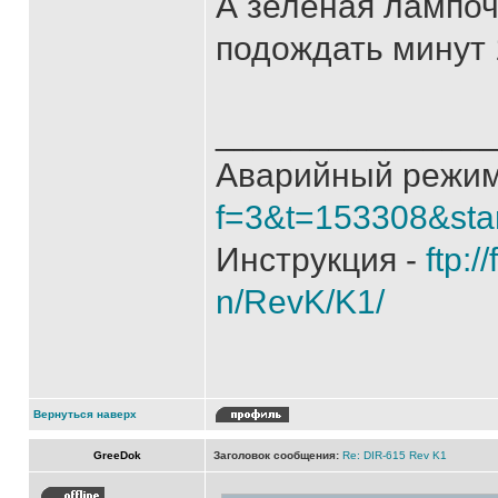
А зеленая лампоч
подождать минут 1
______________
Аварийный режим
f=3&t=153308&sta
Инструкция -
ftp:/
n/RevK/K1/
Вернуться наверх
GreeDok
Заголовок сообщения:
Re: DIR-615 Rev K1