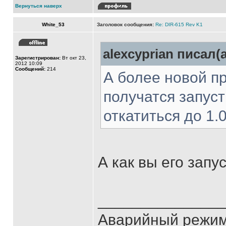
Вернуться наверх
White_53
Заголовок сообщения:
Re: DIR-615 Rev K1
alexcyprian писал(а
Зарегистрирован:
Вт окт 23,
2012 10:09
Сообщений:
214
А более новой п
получатся запус
откатиться до 1.
А как вы его запу
______________
Аварийный режим