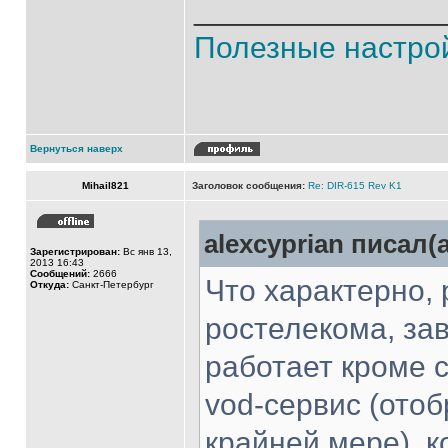
______________
Полезные настро
Вернуться наверх
Mihail821
Заголовок сообщения:
Re: DIR-615 Rev K1
alexcyprian писал(а
Зарегистрирован:
Вс янв 13,
2013 16:43
Сообщений:
2666
Что характерно,
Откуда:
Санкт-Петербург
ростелекома, зав
работает кроме с
vod-сервис (ото
крайней мере), к