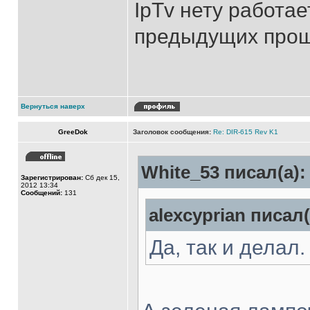
IpTv нету работа
предыдущих про
Вернуться наверх
GreeDok
Заголовок сообщения:
Re: DIR-615 Rev K1
White_53 писал(а):
Зарегистрирован:
Сб дек 15,
2012 13:34
Сообщений:
131
alexcyprian писал(
Да, так и делал.