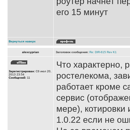
роутер начнет пе
его 15 минут
Вернуться наверх
alexcyprian
Заголовок сообщения:
Re: DIR-615 Rev K1
Что характерно, 
Зарегистрирован:
Сб июл 20,
ростелекома, зав
2013 23:54
Сообщений:
11
работает кроме са
сервис (отображе
мере), котировки
1.0.22 если не о