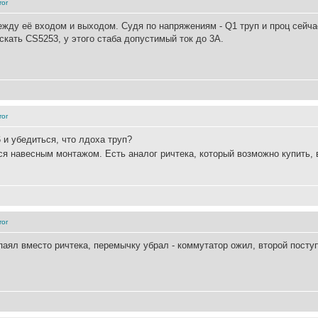
ror
жду её входом и выходом. Судя по напряжениям - Q1 труп и проц сейча
скать CS5253, у этого стаба допустимый ток до 3А.
ror
6 и убедиться, что лдоха труп?
тся навесным монтажом. Есть аналог ричтека, который возможно купить, 
ror
аял вместо ричтека, перемычку убрал - коммутатор ожил, второй посту