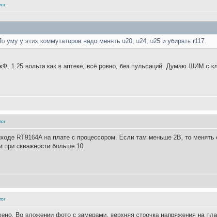
ror
о уму у этих коммутаторов надо менять u20, u24, u25 и убирать r117.
Ф, 1.25 вольта как в аптеке, всё ровно, без пульсаций. Думаю ШИМ с 
ror
ходе RT9164A на плате с процессором. Если там меньше 2В, то менять 
 и при скважности больше 10.
ror
жено. Во вложении фото с замерами, верхняя строчка напряжения на пла