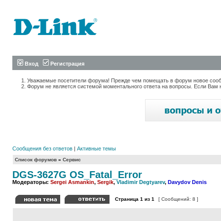
Вход
Регистрация
Уважаемые посетители форума! Прежде чем помещать в форум новое сообщ
Форум не является системой моментального ответа на вопросы. Если Вам 
Сообщения без ответов
|
Активные темы
Список форумов
»
Сервис
DGS-3627G OS_Fatal_Error
Модераторы:
Sergei Asmankin
,
Sergik
,
Vladimir Degtyarev
,
Davydov Denis
Страница
1
из
1
[ Сообщений: 8 ]