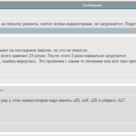
Сообщение
на попытку ремонта, светит всеми индикаторами, не загружается. Подкл
ошил на последнюю версию, но это не помогло.
 всего заменил 23 штуки. После этого 3 раза нормально загрузился.
 ошибка вернулась. Это проблема с каким то питанием или всё таки при
ror
уму у этих коммутаторов надо менять u20, u24, u25 и убирать r117.