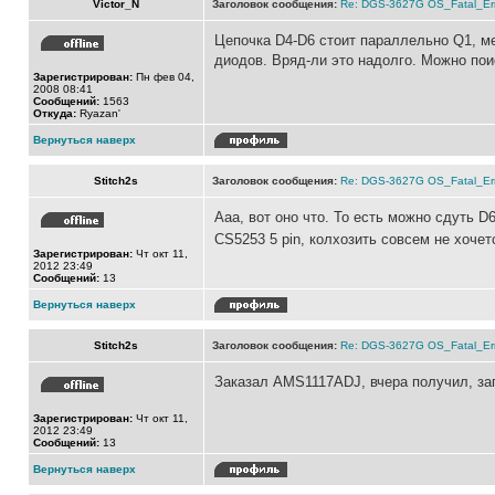
Victor_N
Заголовок сообщения:
Re: DGS-3627G OS_Fatal_Er
Цепочка D4-D6 стоит параллельно Q1, ме
диодов. Вряд-ли это надолго. Можно пои
Зарегистрирован:
Пн фев 04,
2008 08:41
Сообщений:
1563
Откуда:
Ryazan'
Вернуться наверх
Stitch2s
Заголовок сообщения:
Re: DGS-3627G OS_Fatal_Er
Ааа, вот оно что. То есть можно сдуть D
CS5253 5 pin, колхозить совсем не хоче
Зарегистрирован:
Чт окт 11,
2012 23:49
Сообщений:
13
Вернуться наверх
Stitch2s
Заголовок сообщения:
Re: DGS-3627G OS_Fatal_Er
Заказал AMS1117ADJ, вчера получил, зап
Зарегистрирован:
Чт окт 11,
2012 23:49
Сообщений:
13
Вернуться наверх