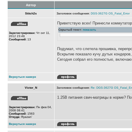
Автор
Stitch2s
Заголовок сообщения:
DGS-3627G OS_Fatal_Error
Приветствую всех! Принесли коммутатор 
Скрытый текст:
показать
Зарегистрирован:
Чт окт 11,
2012 23:49
Сообщений:
13
Подумал, что слетела прошивка, перепр
Вскрытие показало кучу дутых кондеров,
Сегодня собрал его полностью, включаю,
Вернуться наверх
Victor_N
Заголовок сообщения:
Re: DGS-3627G OS_Fatal_Er
1.25В питания свич-матрицы в норме? По 
Зарегистрирован:
Пн фев 04,
2008 08:41
Сообщений:
1563
Откуда:
Ryazan'
Вернуться наверх