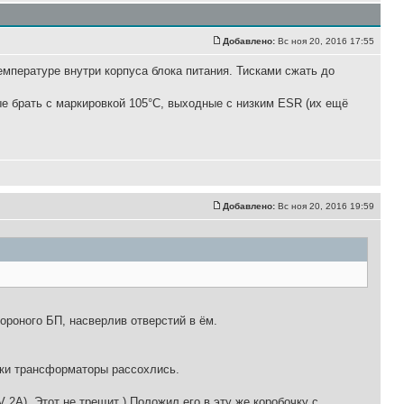
Добавлено:
Вс ноя 20, 2016 17:55
емпературе внутри корпуса блока питания. Тисками сжать до
ые брать с маркировкой 105°С, выходные с низким ESR (их ещё
Добавлено:
Вс ноя 20, 2016 19:59
тороного БП, насверлив отверстий в ём.
.
таки трансформаторы рассохлись.
 2A). Этот не трещит ) Положил его в эту же коробочку с