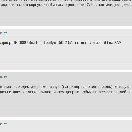
в родном тесном корпусе он был холоднее, чем DVE в вентилирующемся. 
а 5v.
сервер DP-300U без БП. Требует 5В 2,5А, потянет ли его БП на 2А?
а 5v.
итания - находим дверь железную (например на входе в офис), которую 
ка питания и слегка придавливаем дверью - обычно трескается клей по
а 5v.