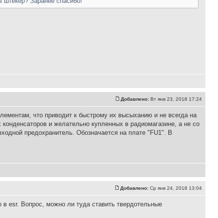
в штекер? Заранее спасибо!
Добавлено:
Вт янв 23, 2018 17:24
элементам, что приводит к быстрому их высыханию и не всегда на
х конденсаторов и желательно купленных в радиомагазине, а не со
 входной предохранитель. Обозначается на плате "FU1". В
Добавлено:
Ср янв 24, 2018 13:04
о в esr. Вопрос, можно ли туда ставить твердотельные