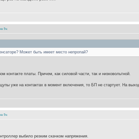
а 5v.
енсаторе? Может быть имеет место непропай?
м контакте платы. Причем, как силовой части, так и низковольтной.
 щупы уже на контактах в момент включения, то БП не стартует. На выхо
а 5v.
онтроллер выбило резким скачком напряжения.