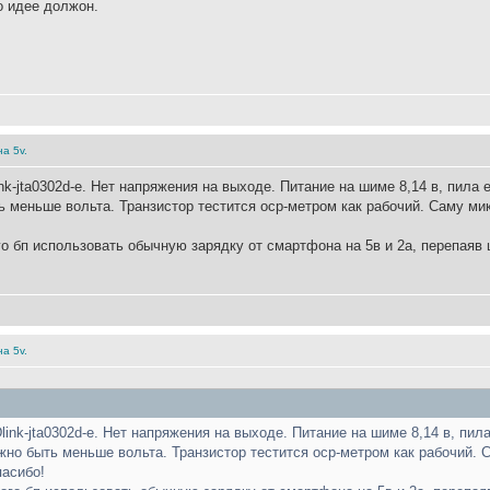
о идее должон.
а 5v.
k-jta0302d-e. Нет напряжения на выходе. Питание на шиме 8,14 в, пила ес
ь меньше вольта. Транзистор тестится оср-метром как рабочий. Саму м
го бп использовать обычную зарядку от смартфона на 5в и 2а, перепаяв
а 5v.
ink-jta0302d-e. Нет напряжения на выходе. Питание на шиме 8,14 в, пила 
лжно быть меньше вольта. Транзистор тестится оср-метром как рабочий.
пасибо!