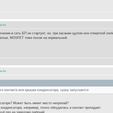
а 5v.
чении в сеть БП не стартует, но, при касании щупом или отверткой люб
целые, MOSFET тоже похож на нормальный.
а 5v.
го контакта или крышки конденсатора, сразу запускается
нсаторе? Может быть имеет место непропай?
 конденсатора, например, плохо облудилась и контакт пропадает.
щё раз на заведомо рабочий.