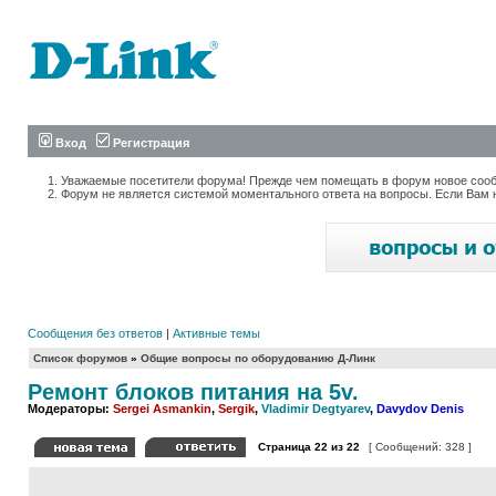
Вход
Регистрация
Уважаемые посетители форума! Прежде чем помещать в форум новое сообщ
Форум не является системой моментального ответа на вопросы. Если Вам 
Сообщения без ответов
|
Активные темы
Список форумов
»
Общие вопросы по оборудованию Д-Линк
Ремонт блоков питания на 5v.
Модераторы:
Sergei Asmankin
,
Sergik
,
Vladimir Degtyarev
,
Davydov Denis
Страница
22
из
22
[ Сообщений: 328 ]