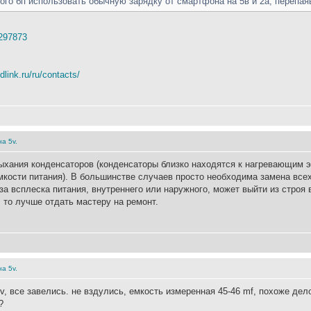
ого бп использовать обычную зарядку от смартфона на 5в и 2а, перепая
297873
dlink.ru/ru/contacts/
а 5v.
сыхания конденсаторов (конденсаторы близко находятся к нагревающим 
емкости питания). В большинстве случаев просто необходима замена все
-за всплеска питания, внутреннего или наружного, может выйти из строя
 то лучше отдать мастеру на ремонт.
а 5v.
, все завелись. не вздулись, емкость измеренная 45-46 mf, похоже дел
?