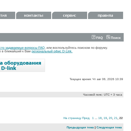
FAQ
Поиск
сто задаваемые вопросы FAQ
, или воспользуйтесь поиском по форуму.
те в ближайший к Вам
региональный офис D-Link.
Текущее время: Чт авг 06, 2026 10:39
Часовой пояс: UTC + 3 часа
На страницу
Пред.
1
...
18
,
19
,
20
,
21
,
22
Предыдущая тема
|
Следующая тема