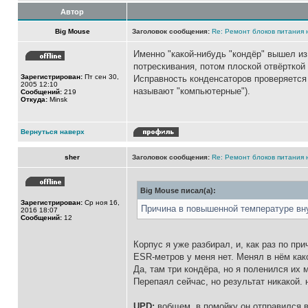
Автор
Big Mouse
Заголовок сообщения:
Re: Ремонт блоков питания н
Именно "какой-нибудь "кондёр" вышел из
потрескивания, потом плоской отвёрткой
Зарегистрирован:
Пт сен 30,
Исправность конденсаторов проверяется 
2005 12:10
называют "компьютерные").
Сообщений:
219
Откуда:
Minsk
Вернуться наверх
sher
Заголовок сообщения:
Re: Ремонт блоков питания н
Big Mouse писал(а):
Зарегистрирован:
Ср ноя 16,
Причина в повышенной температуре вну
2016 18:07
Сообщений:
12
Корпус я уже разбирал, и, как раз по пр
ЕSR-метров у меня нет. Менял в нём как
Да, там три кондёра, но я поленился их 
Перепаял сейчас, но результат никакой. 
UPD:
вобщем, в помойку он отправился в 