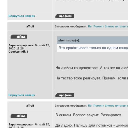
Вернуться наверх
aTroll
Заголовок сообщения:
Re: Ремонт блоков питания н
sher писал(а):
Зарегистрирован:
Чт май 15,
Это срабатывает только на одном конд
2025 11:26
Сообщений:
3
На любом конденсаторе. А так же на любо
На тестер тоже реагирует. Причем, если
Вернуться наверх
aTroll
Заголовок сообщения:
Re: Ремонт блоков питания н
В общем. Вопрос закрыт. Разобрался.
Зарегистрирован:
Чт май 15,
Да ладно. Напишу для потомков - шим-к
2025 11:26