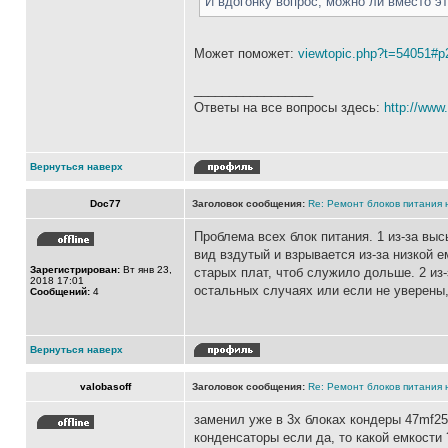
И вдогонку вопрос, можно ли вместо эт
Может поможет:
viewtopic.php?t=54051#p
_________________
Ответы на все вопросы здесь:
http://www.
Вернуться наверх
Doc77
Заголовок сообщения:
Re: Ремонт блоков питания н
Проблема всех блок питания. 1 из-за вы
вид вздутый и взрывается из-за низкой 
Зарегистрирован:
Вт янв 23,
старых плат, чтоб служило дольше. 2 из
2018 17:01
остальных случаях или если не уверены,
Сообщений:
4
Вернуться наверх
valobasoff
Заголовок сообщения:
Re: Ремонт блоков питания н
заменил уже в 3х блоках кондеры 47mf25v
конденсаторы если да, то какой емкости 