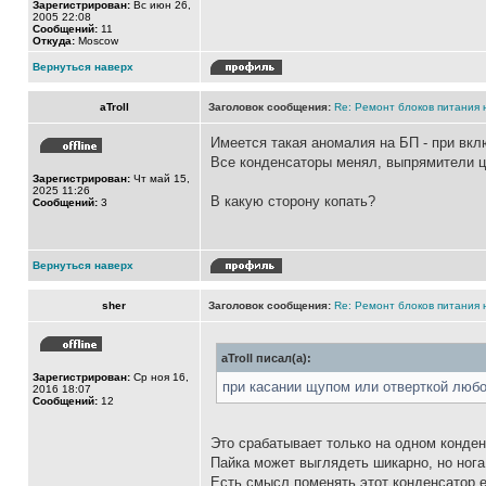
Зарегистрирован:
Вс июн 26,
2005 22:08
Сообщений:
11
Откуда:
Moscow
Вернуться наверх
aTroll
Заголовок сообщения:
Re: Ремонт блоков питания н
Имеется такая аномалия на БП - при вклю
Все конденсаторы менял, выпрямители 
Зарегистрирован:
Чт май 15,
2025 11:26
В какую сторону копать?
Сообщений:
3
Вернуться наверх
sher
Заголовок сообщения:
Re: Ремонт блоков питания н
aTroll писал(а):
Зарегистрирован:
Ср ноя 16,
при касании щупом или отверткой любо
2016 18:07
Сообщений:
12
Это срабатывает только на одном конде
Пайка может выглядеть шикарно, но нога
Есть смысл поменять этот конденсатор е