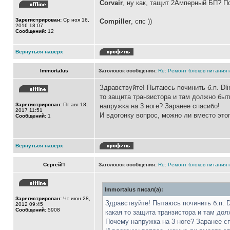
Corvair
, ну как, тащит 2Амперный БП? П
Зарегистрирован:
Ср ноя 16,
Compiller
, спс ))
2016 18:07
Сообщений:
12
Вернуться наверх
Immortalus
Заголовок сообщения:
Re: Ремонт блоков питания н
Здравствуйте! Пытаюсь починить б.п. Dlin
то защита транзистора и там должно быт
Зарегистрирован:
Пт авг 18,
напружка на 3 ноге? Заранее спасибо!
2017 11:51
И вдогонку вопрос, можно ли вместо это
Сообщений:
1
Вернуться наверх
СергейП
Заголовок сообщения:
Re: Ремонт блоков питания н
Immortalus писал(а):
Зарегистрирован:
Чт июн 28,
Здравствуйте! Пытаюсь починить б.п. Dl
2012 09:45
Сообщений:
5908
какая то защита транзистора и там до
Почему напружка на 3 ноге? Заранее с