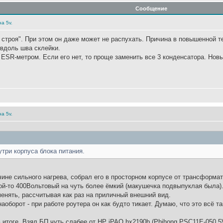
Сообщение
а 5v.
 строя". При этом он даже может не распухать. Причина в повышенной т
 вдоль шва склейки.
ESR-метром. Если его нет, то проще заменить все 3 конденсатора. Нов
а 5v.
три корпуса блока питания.
ичине сильного нагрева, собрал его в просторном корпусе от трансформа
ой-то 400Вольтовый на чуть более ёмкий (макушечка подвыпуклая была)
менять, рассчитывая как раз на приличный внешний вид.
наоборот - при работе роутера он как будто тикает. Думаю, что это всё 
итоге. Взял БП чуть слабее от HP iPAQ hx2190b (Phihong PSC11E-050 5V