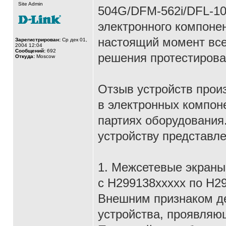
Site Admin
504G/DFM-562i/DFL-10
электронного компоне
настоящий момент вс
Зарегистрирован:
Ср дек 01,
2004 12:04
Сообщений:
692
решения протестирова
Откуда:
Moscow
Отзыв устройств прои
в электронных компон
партиях оборудования
устройству представле
1. Межсетевые экраны
с H299138ххххх по H2
Внешним признаком де
устройства, проявляющ