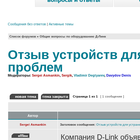
Сообщения без ответов
|
Активные темы
Список форумов
»
Общие вопросы по оборудованию Д-Линк
Отзыв устройств дл
проблем
Модераторы:
Sergei Asmankin
,
Sergik
,
Vladimir Degtyarev
,
Davydov Denis
Страница
1
из
1
[ 1 сообщение ]
Автор
Sergei Asmankin
Заголовок сообщения:
Отзыв устройств для устра
Компания D-Link объяв