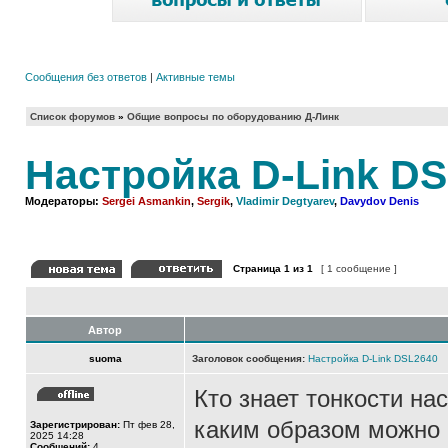
Сообщения без ответов
|
Активные темы
Список форумов
»
Общие вопросы по оборудованию Д-Линк
Настройка D-Link D
Модераторы:
Sergei Asmankin
,
Sergik
,
Vladimir Degtyarev
,
Davydov Denis
Страница
1
из
1
[ 1 сообщение ]
Автор
suoma
Заголовок сообщения:
Настройка D-Link DSL2640
Кто знает тонкости на
каким образом можно 
Зарегистрирован:
Пт фев 28,
2025 14:28
Сообщений:
4