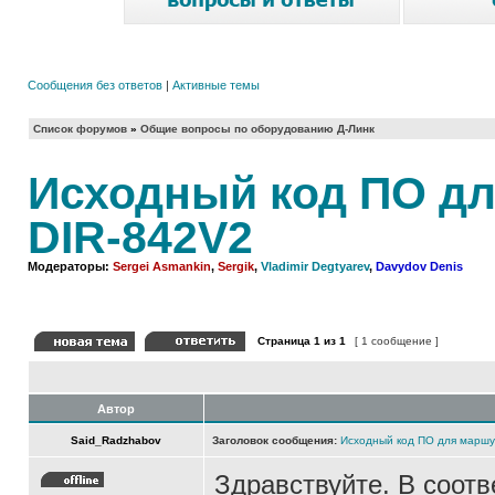
Сообщения без ответов
|
Активные темы
Список форумов
»
Общие вопросы по оборудованию Д-Линк
Исходный код ПО дл
DIR-842V2
Модераторы:
Sergei Asmankin
,
Sergik
,
Vladimir Degtyarev
,
Davydov Denis
Страница
1
из
1
[ 1 сообщение ]
Автор
Said_Radzhabov
Заголовок сообщения:
Исходный код ПО для маршу
Здравствуйте. В соот