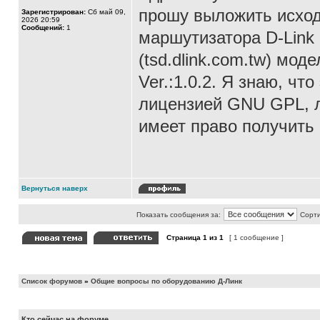
прошу выложить исхо
Зарегистрирован:
Сб май 09,
2026 20:59
Сообщений:
1
маршутизатора D-Link
(tsd.dlink.com.tw) мод
Ver.:1.0.2. Я знаю, чт
лицензией GNU GPL, лю
имеет право получить
Вернуться наверх
Показать сообщения за:
Сорти
Страница
1
из
1
[ 1 сообщение ]
Список форумов
»
Общие вопросы по оборудованию Д-Линк
Кто сейчас на форуме