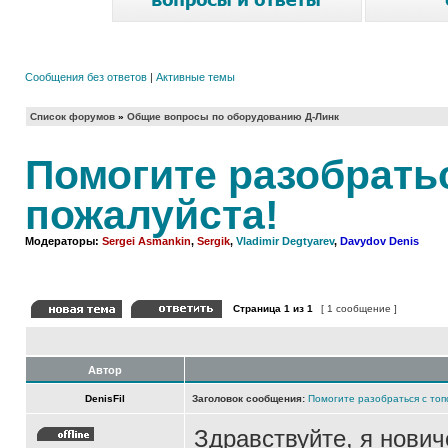
Сообщения без ответов
|
Активные темы
Список форумов
»
Общие вопросы по оборудованию Д-Линк
Помогите разобратьс
пожалуйста!
Модераторы:
Sergei Asmankin
,
Sergik
,
Vladimir Degtyarev
,
Davydov Denis
Страница
1
из
1
[ 1 сообщение ]
Автор
DenisFil
Заголовок сообщения:
Помогите разобраться с топ
Здравствуйте, я нови