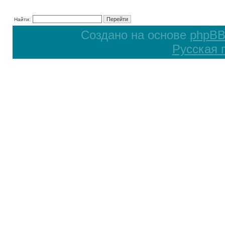
Найти:
Создано на основе
phpB
Русская 