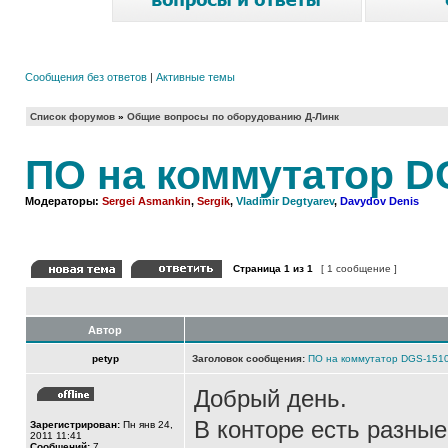
Сообщения без ответов
|
Активные темы
Список форумов
»
Общие вопросы по оборудованию Д-Линк
ПО на коммутатор D
Модераторы:
Sergei Asmankin
,
Sergik
,
Vladimir Degtyarev
,
Davydov Denis
Страница
1
из
1
[ 1 сообщение ]
Автор
petyp
Заголовок сообщения:
ПО на коммутатор DGS-151
Добрый день.
В конторе есть разные
Зарегистрирован:
Пн янв 24,
2011 11:41
Сообщений:
7