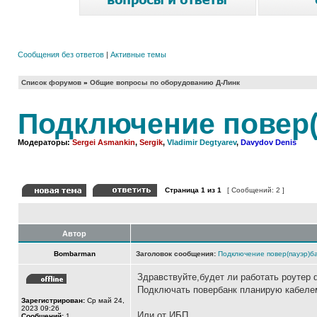
Сообщения без ответов
|
Активные темы
Список форумов
»
Общие вопросы по оборудованию Д-Линк
Подключение повер(
Модераторы:
Sergei Asmankin
,
Sergik
,
Vladimir Degtyarev
,
Davydov Denis
Страница
1
из
1
[ Сообщений: 2 ]
Автор
Bombarman
Заголовок сообщения:
Подключение повер(пауэр)ба
Здравствуйте,будет ли работать роутер d
Подключать повербанк планирую кабелем 
Зарегистрирован:
Ср май 24,
2023 09:26
Или от ИБП
Сообщений:
1