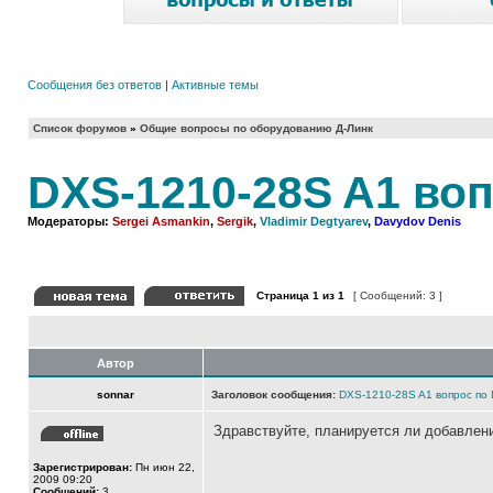
Сообщения без ответов
|
Активные темы
Список форумов
»
Общие вопросы по оборудованию Д-Линк
DXS-1210-28S A1 во
Модераторы:
Sergei Asmankin
,
Sergik
,
Vladimir Degtyarev
,
Davydov Denis
Страница
1
из
1
[ Сообщений: 3 ]
Автор
sonnar
Заголовок сообщения:
DXS-1210-28S A1 вопрос по
Здравствуйте, планируется ли добавле
Зарегистрирован:
Пн июн 22,
2009 09:20
Сообщений:
3