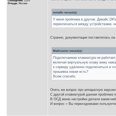
Сообщений:
1105
Откуда:
Москва
metallic писал(а):
У меня проблема в другом. Девайс DKV
переключаться между устройствами, не
Странно, документации поставлялась на 
Wakhsavior писал(а):
Подключаемая клавиатура не работает, 
включая виртуальную клаву вижу нажат
к серверу удаленно подключиться и что
прошивка новая есть?
Всем спасибо.
Опять же вопрос про аппаратную версию
С другой клавиатурой данная проблема 
В ОСД меню настройки делали какие-ни
И вопрос = Вы переходниками пользуетес