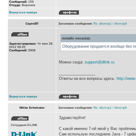
Сообщений:
159
Откуда:
Воронеж
Вернуться наверх
СергейП
Заголовок сообщения:
Re: dkvm-ip1 / dkvm-ip8
metallic писал(а):
Зарегистрирован:
Чт июн 28,
Оборудование продается вообще без 
2012 09:45
Сообщений:
5908
Можно сюда:
support@dlink.ru
_________________
Ответы на все вопросы здесь:
http://www.
Вернуться наверх
Nikita Schekotov
Заголовок сообщения:
Re: dkvm-ip1 / dkvm-ip8
Здравствуйте!
Сотрудник D-LINK
С какой именно 7-ой явой у Вас проблем
Сам использую последнюю Java - 7 update