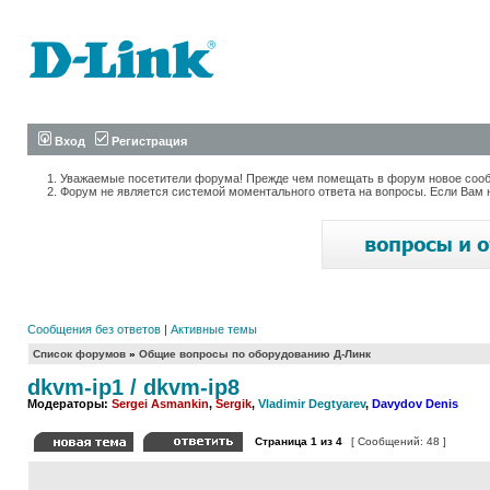
Вход
Регистрация
Уважаемые посетители форума! Прежде чем помещать в форум новое сообщ
Форум не является системой моментального ответа на вопросы. Если Вам 
Сообщения без ответов
|
Активные темы
Список форумов
»
Общие вопросы по оборудованию Д-Линк
dkvm-ip1 / dkvm-ip8
Модераторы:
Sergei Asmankin
,
Sergik
,
Vladimir Degtyarev
,
Davydov Denis
Страница
1
из
4
[ Сообщений: 48 ]