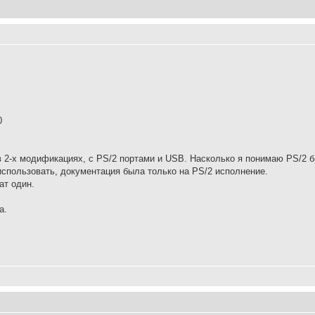
0
 2-х модификациях, с PS/2 портами и USB. Насколько я понимаю PS/2 б
 использовать, документация была только на PS/2 исполнение.
ат один.
а.