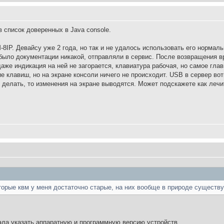
в список доверенных в Java console.
8IP. Девайсу уже 2 года, но так и не удалось использовать его нормал
было документации никакой, отправляли в сервис. После возвращения в
аже индикация на ней не загорается, клавиатура рабочая, но самое глав
 клавиш, но на экране консоли ничего не происходит. USB в сервер вот
 делать, то изменения на экране выводятся. Может подскажете как лечи
орые квм у меня достаточно старые, на них вообще в природе существ
ала указать аппаратную и программную версию устройств.