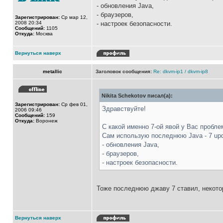
- обновления Java,
- браузеров,
Зарегистрирован:
Ср мар 12,
2008 20:34
- настроек безопасности.
Сообщений:
1105
Откуда:
Москва
Вернуться наверх
metallic
Заголовок сообщения:
Re: dkvm-ip1 / dkvm-ip8
Nikita Schekotov писал(а):
Зарегистрирован:
Ср фев 01,
Здравствуйте!
2006 09:46
Сообщений:
159
Откуда:
Воронеж
С какой именно 7-ой явой у Вас пробл
Сам использую последнюю Java - 7 upda
- обновления Java,
- браузеров,
- настроек безопасности.
Тоже последнюю джаву 7 ставил, некото
Вернуться наверх