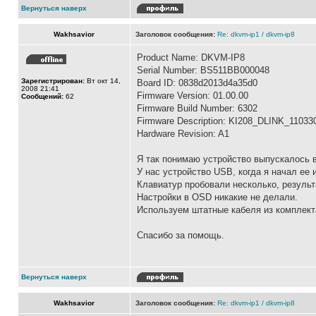
Вернуться наверх
Wakhsavior
Заголовок сообщения:
Re: dkvm-ip1 / dkvm-ip8
Product Name: DKVM-IP8
Serial Number: BS511BB000048
Зарегистрирован:
Вт окт 14,
Board ID: 0838d2013d4a35d0
2008 21:41
Firmware Version: 01.00.00
Сообщений:
62
Firmware Build Number: 6302
Firmware Description: KI208_DLINK_11033
Hardware Revision: A1
Я так понимаю устройство выпускалось в
У нас устройство USB, когда я начал ее
Клавиатур пробовали несколько, результ
Настройки в OSD никакие не делали.
Используем штатные кабеля из комплект
Спасибо за помощь.
Вернуться наверх
Wakhsavior
Заголовок сообщения:
Re: dkvm-ip1 / dkvm-ip8