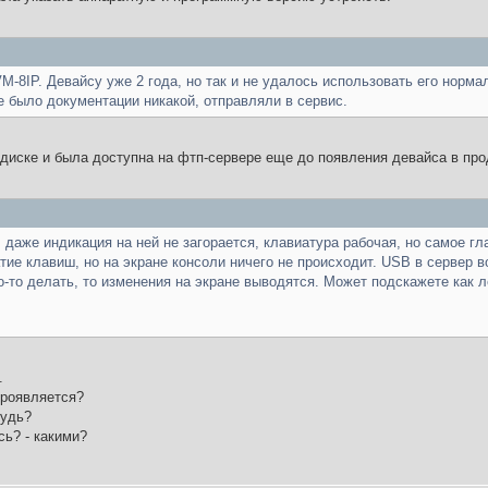
M-8IP. Девайсу уже 2 года, но так и не удалось использовать его норм
 было документации никакой, отправляли в сервис.
диске и была доступна на фтп-сервере еще до появления девайса в про
даже индикация на ней не загорается, клавиатура рабочая, но самое гла
ие клавиш, но на экране консоли ничего не происходит. USB в сервер в
-то делать, то изменения на экране выводятся. Может подскажете как л
.
проявляется?
будь?
ь? - какими?