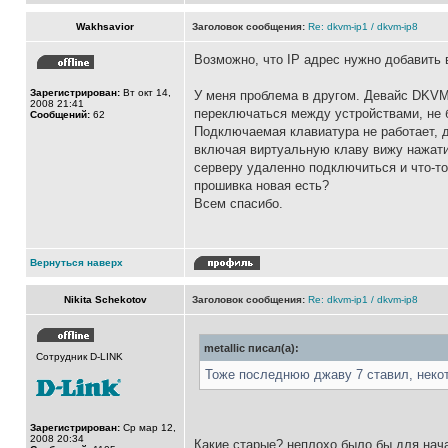
Wakhsavior
Заголовок сообщения:
Re: dkvm-ip1 / dkvm-ip8
Возможно, что IP адрес нужно добавить 
Зарегистрирован:
Вт окт 14,
У меня проблема в другом. Девайс DKVM-
2008 21:41
переключаться между устройствами, не 
Сообщений:
62
Подключаемая клавиатура не работает, д
включая виртуальную клаву вижу нажатие
серверу удаленно подключиться и что-то
прошивка новая есть?
Всем спасибо.
Вернуться наверх
Nikita Schekotov
Заголовок сообщения:
Re: dkvm-ip1 / dkvm-ip8
metallic писал(а):
Сотрудник D-LINK
Тоже последнюю джаву 7 ставил, некот
Зарегистрирован:
Ср мар 12,
2008 20:34
Какие старые? неплохо было бы для нач