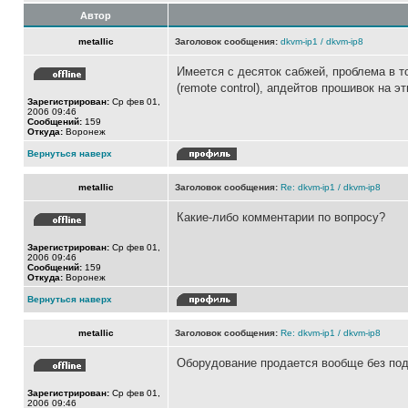
Автор
metallic
Заголовок сообщения:
dkvm-ip1 / dkvm-ip8
Имеется с десяток сабжей, проблема в то
(remote control), апдейтов прошивок на 
Зарегистрирован:
Ср фев 01,
2006 09:46
Сообщений:
159
Откуда:
Воронеж
Вернуться наверх
metallic
Заголовок сообщения:
Re: dkvm-ip1 / dkvm-ip8
Какие-либо комментарии по вопросу?
Зарегистрирован:
Ср фев 01,
2006 09:46
Сообщений:
159
Откуда:
Воронеж
Вернуться наверх
metallic
Заголовок сообщения:
Re: dkvm-ip1 / dkvm-ip8
Оборудование продается вообще без по
Зарегистрирован:
Ср фев 01,
2006 09:46