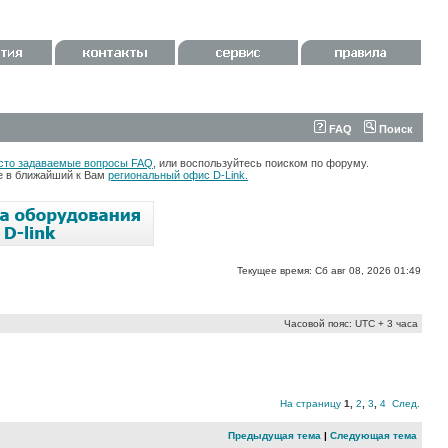
FAQ
Поиск
сто задаваемые вопросы FAQ
, или воспользуйтесь поиском по форуму.
те в ближайший к Вам
региональный офис D-Link.
Текущее время: Сб авг 08, 2026 01:49
Часовой пояс: UTC + 3 часа
На страницу
1
,
2
,
3
,
4
След.
Предыдущая тема
|
Следующая тема