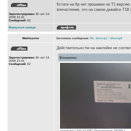
Кстати на ftp нет прошивки на T1 версию
впечатление, что на самом девайсе T1B 
Зарегистрирован:
Вт окт 14,
2008 21:41
Сообщений:
62
Вернуться наверх
Wakhsavior
Заголовок сообщения:
Re: dkvm-ip1 / dkvm-ip8
Действительно hw на наклейке не соотве
Зарегистрирован:
Вт окт 14,
Вложение:
2008 21:41
Сообщений:
62
image.jpg [ 344.47 KiB | Просмотров: 55265 ]