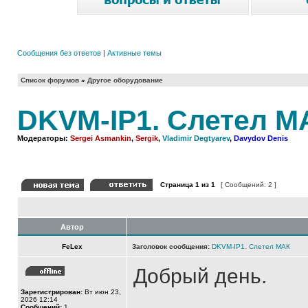
Сообщения без ответов
|
Активные темы
Список форумов
»
Другое оборудование
DKVM-IP1. Слетел М
Модераторы:
Sergei Asmankin
,
Sergik
,
Vladimir Degtyarev
,
Davydov Denis
Страница
1
из
1
[ Сообщений: 2 ]
Автор
FeLex
Заголовок сообщения:
DKVM-IP1. Слетел МАК
Добрый день.
Зарегистрирован:
Вт июн 23,
2026 12:14
Сообщений:
1