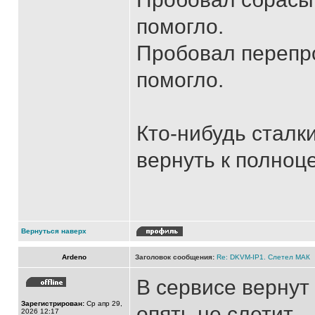
помогло.
Пробовал перепро
помогло.
Кто-нибудь сталк
вернуть к полноц
Вернуться наверх
Ardeno
Заголовок сообщения:
Re: DKVM-IP1. Слетел МАК
В сервисе вернут 
Зарегистрирован:
Ср апр 29,
опять не слетит.
2026 12:17