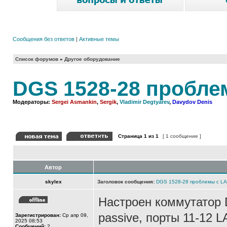
Сообщения без ответов
|
Активные темы
Список форумов
»
Другое оборудование
DGS 1528-28 пробле
Модераторы:
Sergei Asmankin
,
Sergik
,
Vladimir Degtyarev
,
Davydov Denis
Страница
1
из
1
[ 1 сообщение ]
Автор
skylex
Заголовок сообщения:
DGS 1528-28 проблемы с L
Настроен коммутатор 
passive, порты 11-12 
Зарегистрирован:
Ср апр 09,
2025 08:53
Сообщений:
2