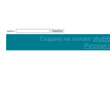
Найти:
Создано на основе
phpB
Русская 