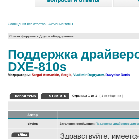
Сообщения без ответов
|
Активные темы
Список форумов
»
Другое оборудование
Поддержка драйверо
DXE-810s
Модераторы:
Sergei Asmankin
,
Sergik
,
Vladimir Degtyarev
,
Davydov Denis
Страница
1
из
1
[ 1 сообщение ]
Автор
skylex
Заголовок сообщения:
Поддержка драйверов для с
Здравствуйте, имеетс