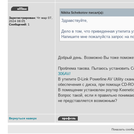
Nikita Schekotov писал(а):
Зарегистрирован:
Чт мар 07,
Здравствуйте,
2024 08:05
Сообщений:
1
Дело в том, что приведенная утилита у
Напишите мне пожалуйста запрос на п
Добрый день. Возможно Вы тоже поможете
Проблема такова. Пытаюсь установить С
306AV/
В утилите D-Link Powerline AV Utility с
обеспечения с диска, при помощи CD-ROM
В помещении установлен роутер Keenetic 
Вопрос такой, если я правильно понимаю
не представляется возможным?
Вернуться наверх
Показать сооб