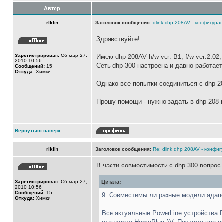
Автор
rlklin
Заголовок сообщения:
dlink dhp 208AV - конфигура
Здравствуйте!
Зарегистрирован:
Сб мар 27,
Имею dhp-208AV h/w ver: B1, f/w ver:2.02
2010 10:56
Сеть dhp-300 настроена и давно работает
Сообщений:
15
Откуда:
Химки
Однако все попытки соединиться с dhp-
Прошу помощи - нужно задать в dhp-208 
Вернуться наверх
rlklin
Заголовок сообщения:
Re: dlink dhp 208AV - конфи
В части совместимости с dhp-300 вопрос
Зарегистрирован:
Сб мар 27,
Цитата:
2010 10:56
Сообщений:
15
9. Совместимы ли разные модели адап
Откуда:
Химки
Все актуальные PowerLine устройства D
стандарту HomePlug AV. Поэтому все 