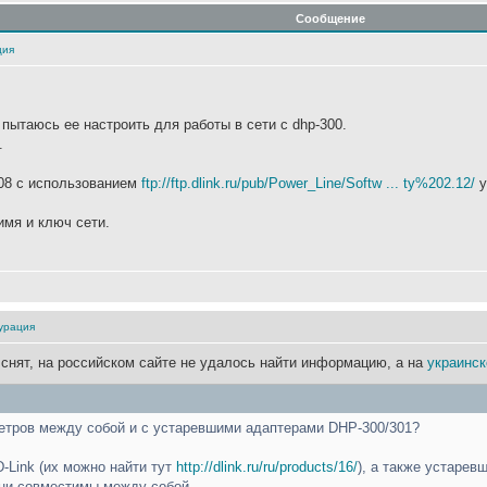
Сообщение
ция
, пытаюсь ее настроить для работы в сети с dhp-300.
.
208 c использованием
ftp://ftp.dlink.ru/pub/Power_Line/Softw ... ty%202.12/
у
имя и ключ сети.
гурация
 снят, на российском сайте не удалось найти информацию, а на
украинс
етров между собой и с устаревшими адаптерами DHP-300/301?
-Link (их можно найти тут
http://dlink.ru/ru/products/16/
), а также устаре
они совместимы между собой.