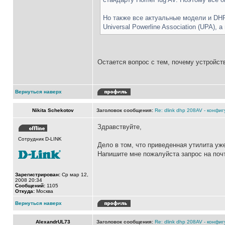
Но также все актуальные модели и DH
Universal Powerline Association (UPA), 
Остается вопрос с тем, почему устройст
Вернуться наверх
Nikita Schekotov
Заголовок сообщения:
Re: dlink dhp 208AV - конфи
Здравствуйте,
Сотрудник D-LINK
Дело в том, что приведенная утилита уж
Напишите мне пожалуйста запрос на поч
Зарегистрирован:
Ср мар 12,
2008 20:34
Сообщений:
1105
Откуда:
Москва
Вернуться наверх
AlexandrUL73
Заголовок сообщения:
Re: dlink dhp 208AV - конфи