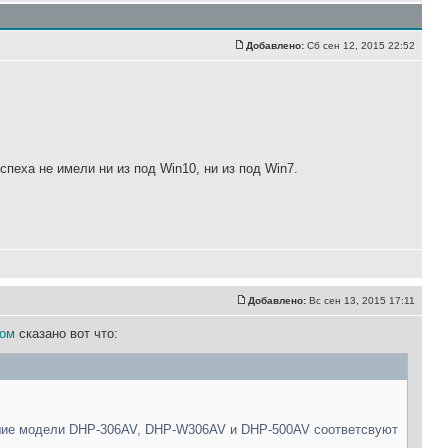
Добавлено:
Сб сен 12, 2015 22:52
спеха не имели ни из под Win10, ни из под Win7.
Добавлено:
Вс сен 13, 2015 17:11
ком
сказано вот что:
вшие модели DHP-306AV, DHP-W306AV и DHP-500AV соответсвуют