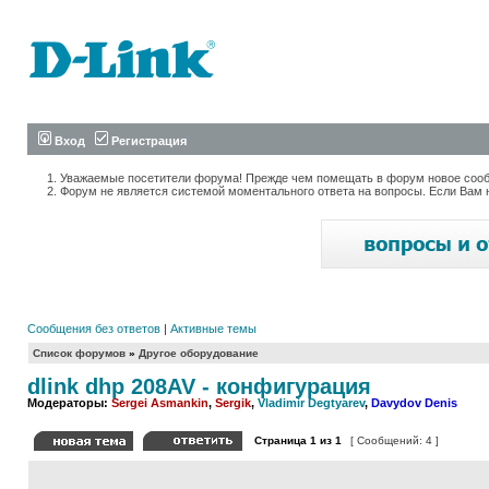
Вход
Регистрация
Уважаемые посетители форума! Прежде чем помещать в форум новое сообщ
Форум не является системой моментального ответа на вопросы. Если Вам 
Сообщения без ответов
|
Активные темы
Список форумов
»
Другое оборудование
dlink dhp 208AV - конфигурация
Модераторы:
Sergei Asmankin
,
Sergik
,
Vladimir Degtyarev
,
Davydov Denis
Страница
1
из
1
[ Сообщений: 4 ]