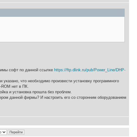
димы софт по данной ссылке
https://ftp.dlink.ru/pub/Power_Line/DHP-
ции указано, что необходимо произвести установку программного
D-ROM нет в ПК.
ройка и установка прошла без проблем.
утером данной фирмы? И настроить его со сторонним оборудованием