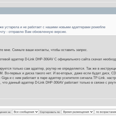
же устарела и не работает с нашими новыми адаптерами powerline
очту - отправлю Вам обновленную версию.
 мне. Скиньте ваши контакты, чтобы оставить запрос.
етевой адаптер D-Link DHP-306AV С официального сайта скачал необхо
канируется только сам адаптер, роутер не определяется. Так же в инструк
. Во-первых и диска такого нет. И во-вторых, даже если будет диск, C
Giga и с ним работает в паре адаптер усилителя сигнала TP-Link. наст
, что данный адаптер D-Link DHP-306AV работает только в связке с ро
щения за:
Сортировать по: