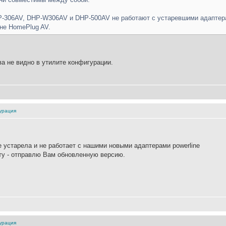
P-306AV, DHP-W306AV и DHP-500AV не работают с устаревшими адаптерам
а не HomePlug AV.
ва не видно в утилите конфигурации.
гурация
е устарела и не работает с нашими новыми адаптерами powerline
ту - отправлю Вам обновленную версию.
гурация