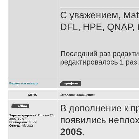
______________
С уважением, Mat
DFL, HPE, QNAP, N
Последний раз редакт
редактировалось 1 раз.
Вернуться наверх
MTRX
Заголовок сообщения:
В дополнение к 
Зарегистрирован:
Пт июл 20,
появились непло
2007 19:07
Сообщений:
8629
Откуда:
Москва
200S
.