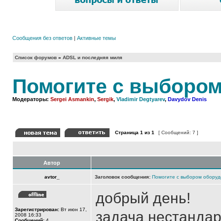
Сообщения без ответов
|
Активные темы
Список форумов
»
ADSL и последняя миля
Помогите с выбором
Модераторы:
Sergei Asmankin
,
Sergik
,
Vladimir Degtyarev
,
Davydov Denis
Страница
1
из
1
[ Сообщений: 7 ]
Автор
avtor_
Заголовок сообщения:
Помогите с выбором оборуд
добрый день!
Зарегистрирован:
Вт июн 17,
задача нестандарт
2008 16:33
Сообщений:
4