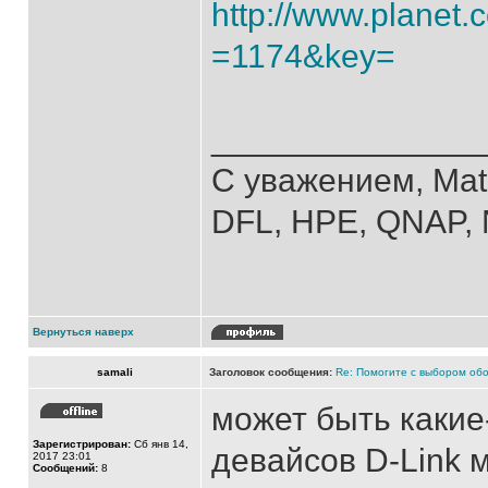
http://www.planet.
=1174&key=
______________
С уважением, Mat
DFL, HPE, QNAP, N
Вернуться наверх
samali
Заголовок сообщения:
Re: Помогите с выбором обо
может быть какие
Зарегистрирован:
Сб янв 14,
девайсов D-Link 
2017 23:01
Сообщений:
8