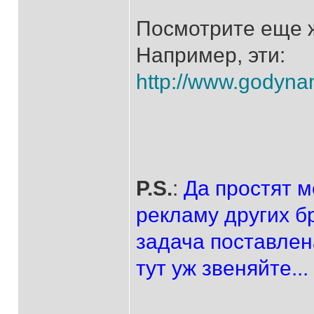
Посмотрите еще 
Например, эти:
http://www.godyna
P.S.
:
Да простят 
рекламу других б
задача поставлена
тут уж звеняйте...