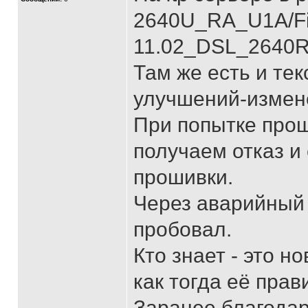
2640U_RA_U1A/Fir
11.02_DSL_2640RT
Там же есть и те
улучшений-измен
При попытке прош
получаем отказ 
прошивки.
Через аварийный
пробовал.
Кто знает - это н
как тогда её пра
Заранее благодар