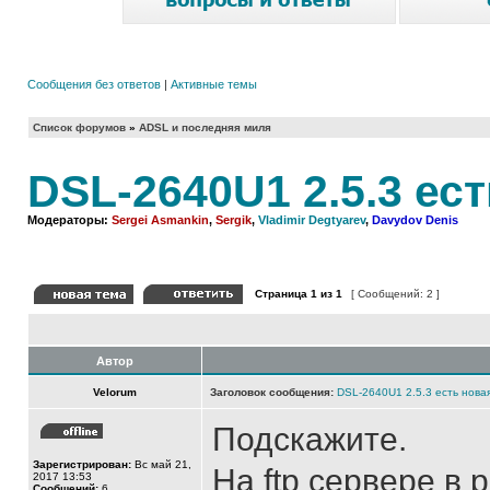
Сообщения без ответов
|
Активные темы
Список форумов
»
ADSL и последняя миля
DSL-2640U1 2.5.3 ес
Модераторы:
Sergei Asmankin
,
Sergik
,
Vladimir Degtyarev
,
Davydov Denis
Страница
1
из
1
[ Сообщений: 2 ]
Автор
Velorum
Заголовок сообщения:
DSL-2640U1 2.5.3 есть нова
Подскажите.
Зарегистрирован:
Вс май 21,
На ftp сервере в
2017 13:53
Сообщений:
6