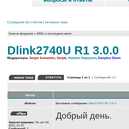
Сообщения без ответов
|
Активные темы
Список форумов
»
ADSL и последняя миля
Dlink2740U R1 3.0.0
Модераторы:
Sergei Asmankin
,
Sergik
,
Vladimir Degtyarev
,
Davydov Denis
Страница
1
из
1
[ Сообщений: 2 ]
Автор
dlinkusr
Заголовок сообщения:
Dlink2740U R1 3.0.0
Добрый день.
Зарегистрирован:
Пн окт 04,
2021 12:37
Сообщений:
2