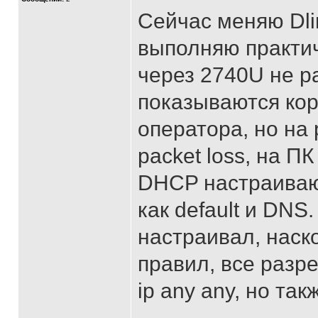
Сейчас меняю Dli
выполняю практич
через 2740U не ра
показываются корр
оператора, но на 
packet loss, на ПК
DHCP настраиваю 
как default и DN
настраивал, наск
правил, все разре
ip any any, но так