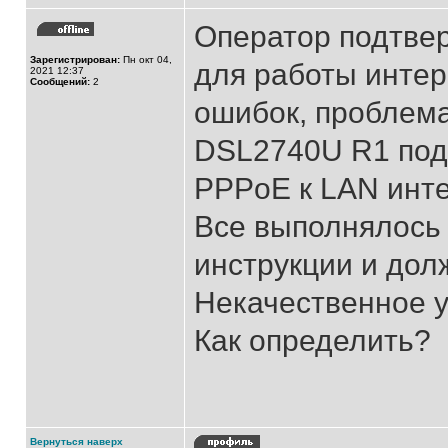
Оператор подтвер
Зарегистрирован:
Пн окт 04,
для работы интерн
2021 12:37
Сообщений:
2
ошибок, проблема
DSL2740U R1 под
PPPoE к LAN инт
Все выполнялось 
инструкции и долж
Некачественное 
Как определить?
Вернуться наверх