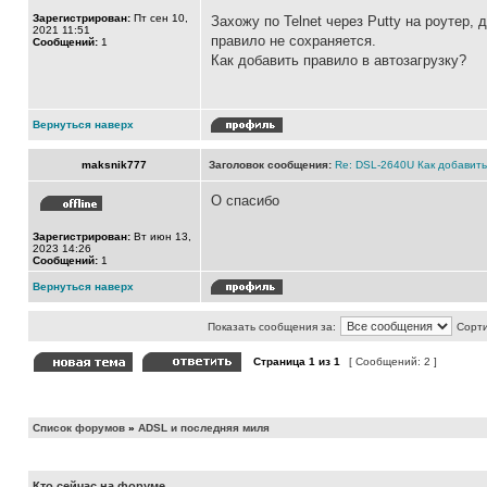
Зарегистрирован:
Пт сен 10,
Захожу по Telnet через Putty на роутер, 
2021 11:51
правило не сохраняется.
Сообщений:
1
Как добавить правило в автозагрузку?
Вернуться наверх
maksnik777
Заголовок сообщения:
Re: DSL-2640U Как добавить 
О спасибо
Зарегистрирован:
Вт июн 13,
2023 14:26
Сообщений:
1
Вернуться наверх
Показать сообщения за:
Сорти
Страница
1
из
1
[ Сообщений: 2 ]
Список форумов
»
ADSL и последняя миля
Кто сейчас на форуме