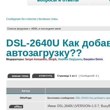
Сообщения без ответов
|
Активные темы
Список форумов
»
ADSL и последняя миля
DSL-2640U Как добав
автозагрузку??
Модераторы:
Sergei Asmankin
,
Sergik
,
Vladimir Degtyarev
,
Davydov Denis
Страница
1
из
1
[ Сообщений: 2 ]
Автор
OlliePope
Заголовок сообщения:
DSL-2640U Как добавить прав
Имею DSL-2640U (VERSION=1.0.7; BusyBo