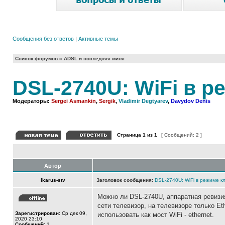
Сообщения без ответов
|
Активные темы
Список форумов
»
ADSL и последняя миля
DSL-2740U: WiFi в р
Модераторы:
Sergei Asmankin
,
Sergik
,
Vladimir Degtyarev
,
Davydov Denis
Страница
1
из
1
[ Сообщений: 2 ]
Автор
ikarus-stv
Заголовок сообщения:
DSL-2740U: WiFi в режиме к
Можно ли DSL-2740U, аппаратная ревизия
сети телевизор, на телевизоре только Et
Зарегистрирован:
Ср дек 09,
использовать как мост WiFi - ethernet.
2020 23:10
Сообщений:
1