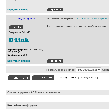
Вернуться наверх
Oleg Mozgunov
Заголовок сообщения:
Re: DSL-2740U: WiFi в режи
Нет такого функционала у этой модели.
Сотрудник D-LINK
Зарегистрирован:
Вт июн 06,
2017 07:00
Сообщений:
304
Вернуться наверх
Показать сообщения за:
Сорти
Страница
1
из
1
[ Сообщений: 2 ]
Список форумов
»
ADSL и последняя миля
Кто сейчас на форуме