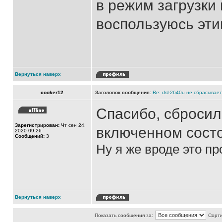
в режим загрузки
воспользуюсь эти
Вернуться наверх
cooker12
Заголовок сообщения:
Re: dsl-2640u не сбрасывае
Cпасибо, сбросил
Зарегистрирован:
Чт сен 24,
включенном сост
2020 09:26
Сообщений:
3
Ну я же вроде это пр
Вернуться наверх
Показать сообщения за:
Сорти