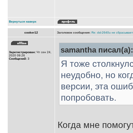
Вернуться наверх
cooker12
Заголовок сообщения:
Re: dsl-2640u не сбрасывае
samantha писал(а)
Зарегистрирован:
Чт сен 24,
2020 09:26
Сообщений:
3
Я тоже столкнулс
неудобно, но ко
версии, эта оши
попробовать.
Когда мне помогу