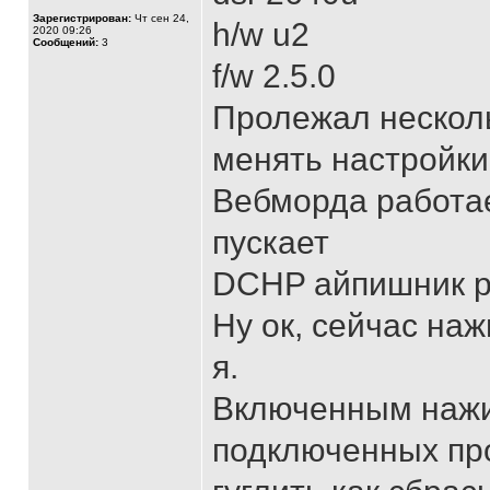
Зарегистрирован:
Чт сен 24,
h/w u2
2020 09:26
Сообщений:
3
f/w 2.5.0
Пролежал несколь
менять настройки 
Вебморда работае
пускает
DCHP айпишник р
Ну ок, сейчас наж
я.
Включенным нажим
подключенных про