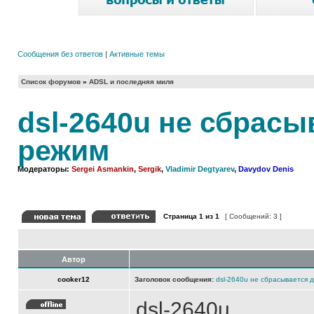
Сообщения без ответов
|
Активные темы
Список форумов
»
ADSL и последняя миля
dsl-2640u не сбрасы
режим
Модераторы:
Sergei Asmankin
,
Sergik
,
Vladimir Degtyarev
,
Davydov Denis
Страница
1
из
1
[ Сообщений: 3 ]
Автор
cooker12
Заголовок сообщения:
dsl-2640u не сбрасывается 
dsl-2640u