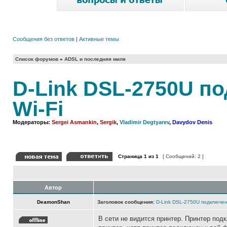
Сообщения без ответов
|
Активные темы
Список форумов
»
ADSL и последняя миля
D-Link DSL-2750U п
Wi-Fi
Модераторы:
Sergei Asmankin
,
Sergik
,
Vladimir Degtyarev
,
Davydov Denis
Страница
1
из
1
[ Сообщений: 2 ]
Автор
DeamonShan
Заголовок сообщения:
D-Link DSL-2750U подключен
В сети не видится принтер. Принтер под