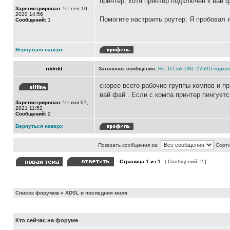
принтер, хотя принтер подключен к вай ф
Зарегистрирован:
Чт сен 10,
2020 14:56
Помогите настроить роутер. Я пробовал и
Сообщений:
1
Вернуться наверх
rddrdd
Заголовок сообщения:
Re: D-Link DSL-2750U подкл
скорее всего рабочие группы компов и 
вай фай . Если с компа принтер пингуется
Зарегистрирован:
Чт янв 07,
2021 11:52
Сообщений:
2
Вернуться наверх
Показать сообщения за:
Сорти
Страница
1
из
1
[ Сообщений: 2 ]
Список форумов
»
ADSL и последняя миля
Кто сейчас на форуме