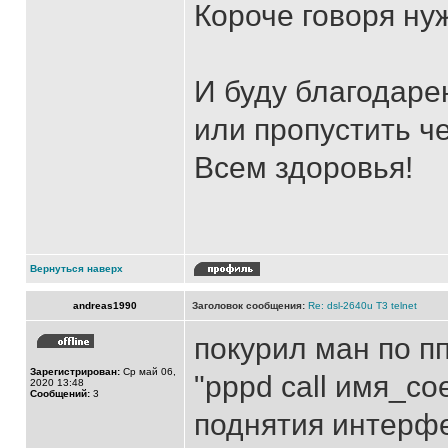
Короче говоря ну
И буду благодарен
или пропустить ч
Всем здоровья!
Вернуться наверх
andreas1990
Заголовок сообщения:
Re: dsl-2640u T3 telnet
покурил ман по пп
Зарегистрирован:
Ср май 06,
"pppd call имя_с
2020 13:48
Сообщений:
3
поднятия интерф