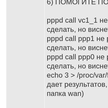
6) ПОМОГИТЕ ПО
pppd call vc1_1 н
сделать, но висне
pppd call ppp1 не
сделать, но висне
pppd call ppp0 не
сделать, но висне
echo 3 > /proc/va
дает результатов, 
папка wan)