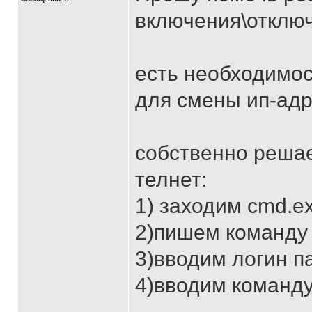
включения\отключ
есть необходимос
для смены ип-адр
собственно решае
телнет:
1) заходим сmd.e
2)пишем команду t
3)вводим логин п
4)вводим команду 