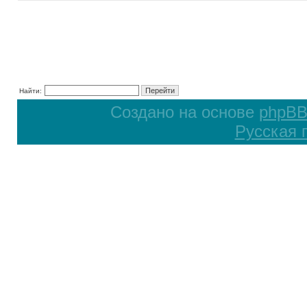
Найти:
Создано на основе
phpB
Русская 