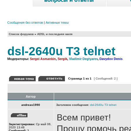
Сообщения без ответов
|
Активные темы
Список форумов
»
ADSL и последняя миля
dsl-2640u T3 telnet
Модераторы:
Sergei Asmankin
,
Sergik
,
Vladimir Degtyarev
,
Davydov Denis
Страница
1
из
1
[ Сообщений: 2 ]
Автор
andreas1990
Заголовок сообщения:
dsl-2640u T3 telnet
Всем привет!
Зарегистрирован:
Ср май 06,
Прошу помочь реа
2020 13:48
Сообщений:
3