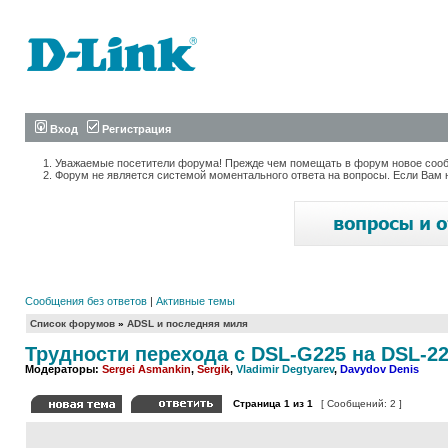
Вход
Регистрация
Уважаемые посетители форума! Прежде чем помещать в форум новое сообщ
Форум не является системой моментального ответа на вопросы. Если Вам 
Сообщения без ответов
|
Активные темы
Список форумов
»
ADSL и последняя миля
Трудности перехода с DSL-G225 на DSL-2
Модераторы:
Sergei Asmankin
,
Sergik
,
Vladimir Degtyarev
,
Davydov Denis
Страница
1
из
1
[ Сообщений: 2 ]