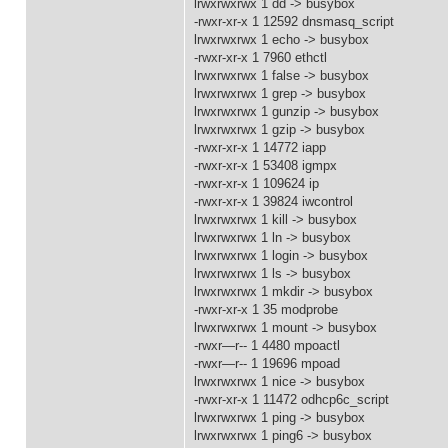
lrwxrwxrwx 1 dd -> busybox
-rwxr-xr-x 1 12592 dnsmasq_script
lrwxrwxrwx 1 echo -> busybox
-rwxr-xr-x 1 7960 ethctl
lrwxrwxrwx 1 false -> busybox
lrwxrwxrwx 1 grep -> busybox
lrwxrwxrwx 1 gunzip -> busybox
lrwxrwxrwx 1 gzip -> busybox
-rwxr-xr-x 1 14772 iapp
-rwxr-xr-x 1 53408 igmpx
-rwxr-xr-x 1 109624 ip
-rwxr-xr-x 1 39824 iwcontrol
lrwxrwxrwx 1 kill -> busybox
lrwxrwxrwx 1 ln -> busybox
lrwxrwxrwx 1 login -> busybox
lrwxrwxrwx 1 ls -> busybox
lrwxrwxrwx 1 mkdir -> busybox
-rwxr-xr-x 1 35 modprobe
lrwxrwxrwx 1 mount -> busybox
-rwxr—r-- 1 4480 mpoactl
-rwxr—r-- 1 19696 mpoad
lrwxrwxrwx 1 nice -> busybox
-rwxr-xr-x 1 11472 odhcp6c_script
lrwxrwxrwx 1 ping -> busybox
lrwxrwxrwx 1 ping6 -> busybox