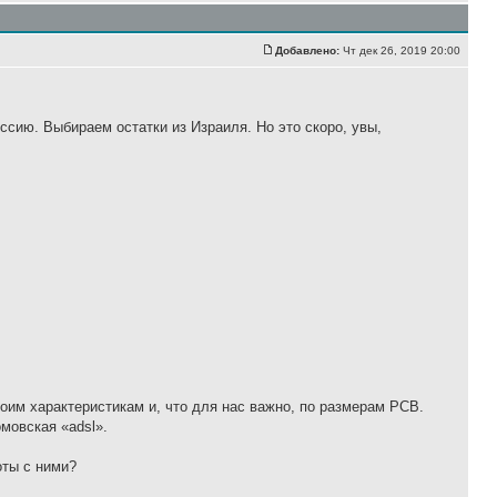
Добавлено:
Чт дек 26, 2019 20:00
ию. Выбираем остатки из Израиля. Но это скоро, увы,
им характеристикам и, что для нас важно, по размерам PCB.
омовская «adsl».
оты с ними?