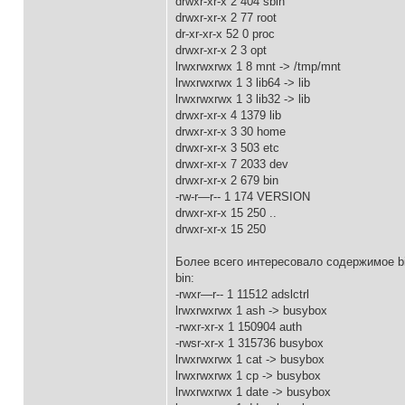
drwxr-xr-x 2 404 sbin
drwxr-xr-x 2 77 root
dr-xr-xr-x 52 0 proc
drwxr-xr-x 2 3 opt
lrwxrwxrwx 1 8 mnt -> /tmp/mnt
lrwxrwxrwx 1 3 lib64 -> lib
lrwxrwxrwx 1 3 lib32 -> lib
drwxr-xr-x 4 1379 lib
drwxr-xr-x 3 30 home
drwxr-xr-x 3 503 etc
drwxr-xr-x 7 2033 dev
drwxr-xr-x 2 679 bin
-rw-r—r-- 1 174 VERSION
drwxr-xr-x 15 250 ..
drwxr-xr-x 15 250
Более всего интересовало содержимое bi
bin:
-rwxr—r-- 1 11512 adslctrl
lrwxrwxrwx 1 ash -> busybox
-rwxr-xr-x 1 150904 auth
-rwsr-xr-x 1 315736 busybox
lrwxrwxrwx 1 cat -> busybox
lrwxrwxrwx 1 cp -> busybox
lrwxrwxrwx 1 date -> busybox