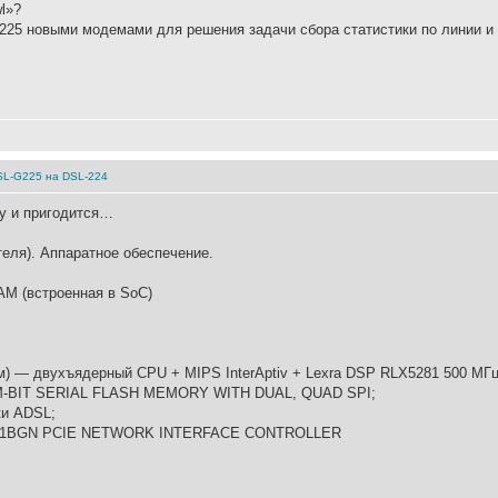
l»?
G225 новыми модемами для решения задачи сбора статистики по линии и
DSL-G225 на DSL-224
у и пригодится…
теля). Аппаратное обеспечение.
M (встроенная в SoC)
) — двухъядерный CPU + MIPS InterAptiv + Lexra DSP RLX5281 500 МГ
4M-BIT SERIAL FLASH MEMORY WITH DUAL, QUAD SPI;
ки ADSL;
802.11BGN PCIE NETWORK INTERFACE CONTROLLER