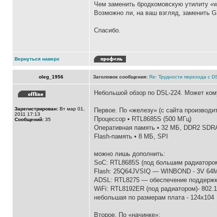
Чем заменить бродкомовскую утилиту «w
Возможно ли, на ваш взгляд, заменить 
Спасибо.
Вернуться наверх
oleg_1956
Заголовок сообщения:
Re: Трудности перехода с 
Небольшой обзор по DSL-224. Может ком
Зарегистрирован:
Вт мар 01,
Первое. По «железу» (с сайта производи
2011 17:13
Процессор • RTL8685S (500 МГц)
Сообщений:
35
Оперативная память • 32 MБ, DDR2 SDRA
Flash-память • 8 MБ, SPI
можно лишь дополнить:
SoC: RTL8685S (под большим радиатором
Flash: 25Q64JVSIQ — WINBOND - 3V 6
ADSL: RTL8275 — обеспечение поддерж
WiFi: RTL8192ER (под радиатором)- 
небольшая по размерам плата - 124х104
Второе. По «начинке»: