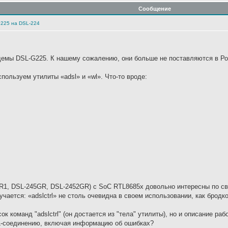
Сообщение
G225 на DSL-224
мы DSL-G225. К нашему сожалению, они больше не поставляются в Росс
ользуем утилиты «adsl» и «wl». Что-то вроде:
1, DSL-245GR, DSL-2452GR) c SoC RTL8685x довольно интересны по сво
учается: «adslctrl» не столь очевидна в своем использовании, как бродк
к команд "adslctrl" (он достается из "тела" утилиты), но и описание раб
L-соединению, включая информацию об ошибках?