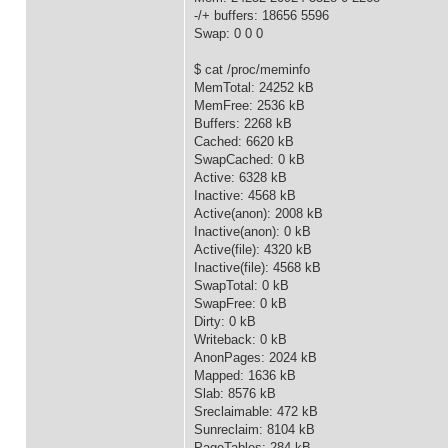
-/+ buffers: 18656 5596
Swap: 0 0 0
$ cat /proc/meminfo
MemTotal: 24252 kB
MemFree: 2536 kB
Buffers: 2268 kB
Cached: 6620 kB
SwapCached: 0 kB
Active: 6328 kB
Inactive: 4568 kB
Active(anon): 2008 kB
Inactive(anon): 0 kB
Active(file): 4320 kB
Inactive(file): 4568 kB
SwapTotal: 0 kB
SwapFree: 0 kB
Dirty: 0 kB
Writeback: 0 kB
AnonPages: 2024 kB
Mapped: 1636 kB
Slab: 8576 kB
Sreclaimable: 472 kB
Sunreclaim: 8104 kB
PageTables: 284 kB