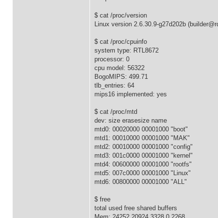
$ cat /proc/version
Linux version 2.6.30.9-g27d202b (builder@
$ cat /proc/cpuinfo
system type: RTL8672
processor: 0
cpu model: 56322
BogoMIPS: 499.71
tlb_entries: 64
mips16 implemented: yes
$ cat /proc/mtd
dev: size erasesize name
mtd0: 00020000 00001000 "boot"
mtd1: 00010000 00001000 "MAK"
mtd2: 00010000 00001000 "config"
mtd3: 001c0000 00001000 "kernel"
mtd4: 00600000 00001000 "rootfs"
mtd5: 007c0000 00001000 "Linux"
mtd6: 00800000 00001000 "ALL"
$ free
total used free shared buffers
Mem: 24252 20924 3328 0 2268