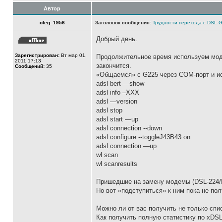
Автор
oleg_1956
Заголовок сообщения:
Трудности перехода с DSL-
Добрый день.
Зарегистрирован:
Вт мар 01,
Продолжительное время используем моде
2011 17:13
закончится.
Сообщений:
35
«Общаемся» с G225 через СОМ-порт и исп
adsl bert —show
adsl info –XXX
adsl —version
adsl stop
adsl start —up
adsl connection --down
adsl configure --toggleJ43B43 on
adsl connection —up
wl scan
wl scanresults
Пришедшие на замену модемы (DSL-224/R
Но вот «подступиться» к ним пока не пол
Можно ли от вас получить не только списо
Как получить полную статистику по xDS