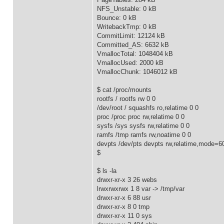
NFS_Unstable: 0 kB
Bounce: 0 kB
WritebackTmp: 0 kB
CommitLimit: 12124 kB
Committed_AS: 6632 kB
VmallocTotal: 1048404 kB
VmallocUsed: 2000 kB
VmallocChunk: 1046012 kB
$ cat /proc/mounts
rootfs / rootfs rw 0 0
/dev/root / squashfs ro,relatime 0 0
proc /proc proc rw,relatime 0 0
sysfs /sys sysfs rw,relatime 0 0
ramfs /tmp ramfs rw,noatime 0 0
devpts /dev/pts devpts rw,relatime,mode=6
$
$ ls -la
drwxr-xr-x 3 26 webs
lrwxrwxrwx 1 8 var -> /tmp/var
drwxr-xr-x 6 88 usr
drwxr-xr-x 8 0 tmp
drwxr-xr-x 11 0 sys