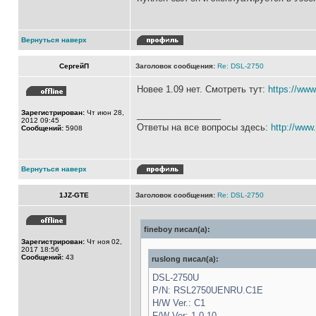
Вернуться наверх
СергейП
Заголовок сообщения:
Re: DSL-2750
Новее 1.09 нет. Смотреть тут:
https://ww
Зарегистрирован:
Чт июн 28,
_________________
2012 09:45
Ответы на все вопросы здесь:
http://www.
Сообщений:
5908
Вернуться наверх
1JZ-GTE
Заголовок сообщения:
Re: DSL-2750
fineboy писал(а):
Зарегистрирован:
Чт ноя 02,
2017 18:56
Сообщений:
43
ruslong писал(а):
DSL-2750U
P/N: RSL2750UENRU.C1E
H/W Ver.: C1
F/W Ver: 1.0.10