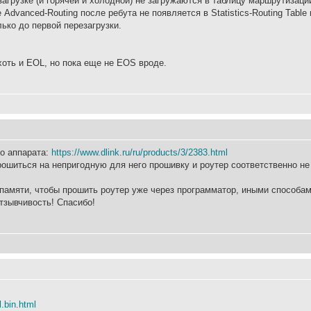
агрузке (и горячей и холодной) не загружаются в таблицу маршрутизаци
Advanced-Routing после ребута не появляется в Statistics-Routing Table 
лько до первой перезагрузки.
хоть и EOL, но пока еще не EOS вроде.
о аппарата:
https://www.dlink.ru/ru/products/3/2383.html
рошиться на непригодную для него прошивку и роутер соответственно не
амяти, чтобы прошить роутер уже через программатор, иными способами
тзывчивость! Спасибо!
l.bin.html