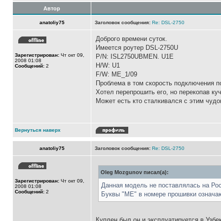
Автор
anatoliy75
Заголовок сообщения:
Re: DSL-2750
Доброго времени суток.
Имеется роутер DSL-2750U
Зарегистрирован:
Чт окт 09,
P/N: ISL2750UBMEN. U1E
2008 01:08
H/W: U1
Сообщений:
2
F/W: ME_1/09
Проблема в том скорость подключения п
Хотел перепрошить его, но перекопав куч
Может есть кто сталкивался с этим чуд
Вернуться наверх
anatoliy75
Заголовок сообщения:
Re: DSL-2750
Oleg Mozgunov писал(а):
Зарегистрирован:
Чт окт 09,
Данная модель не поставлялась на Рос
2008 01:08
Сообщений:
2
Буквы "ME" в номере прошивки означают
Куплен был он и эксплуатируется в Узбе