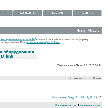
FAQ
Поиск
сто задаваемые вопросы FAQ
, или воспользуйтесь поиском по форуму.
те в ближайший к Вам
региональный офис D-Link.
Текущее время: Чт авг 06, 2026 04:44
Часовой пояс: UTC + 3 часа
На страницу
Пред.
1
...
16
,
17
,
18
,
19
,
20
Предыдущая тема
|
Следующая тема