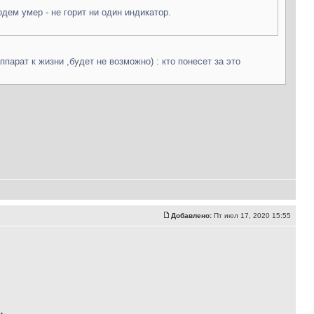
дем умер - не горит ни один индикатор.
парат к жизни ,будет не возможно) : кто понесет за это
Добавлено:
Пт июл 17, 2020 15:55