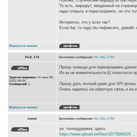
Похоже, статические маршруты при перез
То есть, маршрут, введенный на странице 
надо открыть и пересохранить, но это то
Интересно, это у всех так?
Если баг, то надо бы пофиксить, девайс 
Вернуться наверх
FerZ_174
Заголовок сообщения:
Re: DSL-2750
Прошу помощи для перепрошивки данног
Из-за не внимательности ((( попытался п
Зарегистрирован:
Чт июн 30,
2022 09:44
Прошу дать полный дамп для SPI-флеш п
Сообщений:
1
Очень надеюсь на обратную связь и на о
Вернуться наверх
cosmi
Заголовок сообщения:
Re: DSL-2750
ув. техподдержка, здесь
https://www.upload.ee/files/10779269/20 ... 