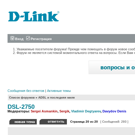
Вход
Регистрация
Уважаемые посетители форума! Прежде чем помещать в форум новое сообщ
Форум не является системой моментального ответа на вопросы. Если Вам 
Сообщения без ответов
|
Активные темы
Список форумов
»
ADSL и последняя миля
DSL-2750
Модераторы:
Sergei Asmankin
,
Sergik
,
Vladimir Degtyarev
,
Davydov Denis
Страница
20
из
20
[ Сообщений: 293 ]