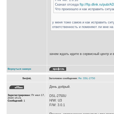
Скачал отсюда
ftp://ftp.dlink.ru/pub
Что произошло и как исправить ситу
у меня тоже самое.и как исправить сит
ответственность и поменяют ли мне на
зачем ждать идите в сервисный центр и 
Вернуться наверх
SerjioL
Заголовок сообщения:
Re: DSL-2750
День добрый.
Зарегистрирован:
Пт июл 17,
DSL-2750U
2020 15:21
H/W: U3
Сообщений:
1
F/W: 3.0.1