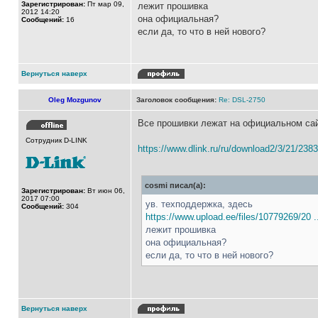
Зарегистрирован:
Пт мар 09,
лежит прошивка
2012 14:20
она официальная?
Сообщений:
16
если да, то что в ней нового?
Вернуться наверх
Oleg Mozgunov
Заголовок сообщения:
Re: DSL-2750
Все прошивки лежат на официальном са
Сотрудник D-LINK
https://www.dlink.ru/ru/download2/3/21/2383
cosmi писал(а):
Зарегистрирован:
Вт июн 06,
2017 07:00
ув. техподдержка, здесь
Сообщений:
304
https://www.upload.ee/files/10779269/20 ..
лежит прошивка
она официальная?
если да, то что в ней нового?
Вернуться наверх