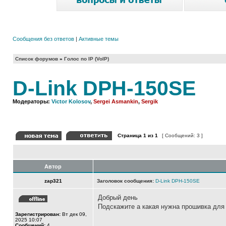
Сообщения без ответов
|
Активные темы
Список форумов
»
Голос по IP (VoIP)
D-Link DPH-150SE
Модераторы:
Victor Kolosov
,
Sergei Asmankin
,
Sergik
Страница
1
из
1
[ Сообщений: 3 ]
Автор
zap321
Заголовок сообщения:
D-Link DPH-150SE
Добрый день
Подскажите а какая нужна прошивка для 
Зарегистрирован:
Вт дек 09,
2025 10:07
Сообщений:
4