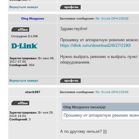
Вернуться наверх
Oleg Mozgunov
Заголовок сообщения:
Re: D-Link DPH-150SE
Здравствуйте!
Сотрудник D-LINK
Прошивку ит аппаратную ревизию можно 
https://dlink.ru/ru/download2/8/27/2190/
Нужно выбрать ревизию и выбрать пункт 
Зарегистрирован:
Вт июн 06,
2017 07:00
оборудованием.
Сообщений:
304
Вернуться наверх
sharik987
Заголовок сообщения:
Re: D-Link DPH-150SE
Oleg Mozgunov писал(а):
Зарегистрирован:
Вт ноя 29,
Прошивку ит аппаратную ревизию можн
2016 16:03
Сообщений:
3
А по другому нельзя? )))