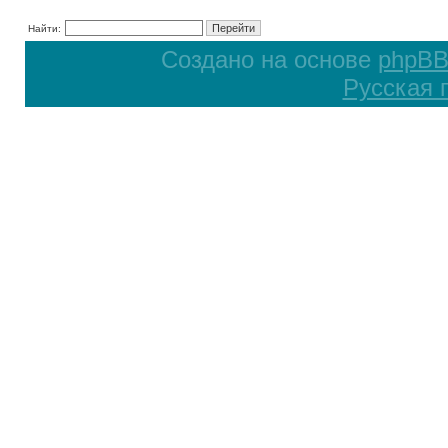
Найти:
Создано на основе
phpB
Русская 