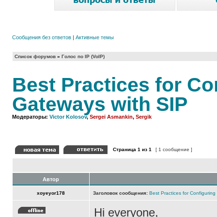
Сообщения без ответов
|
Активные темы
Список форумов
»
Голос по IP (VoIP)
Best Practices for Co
Gateways with SIP
Модераторы:
Victor Kolosov
,
Sergei Asmankin
,
Sergik
Страница
1
из
1
[ 1 сообщение ]
Автор
xoyeyor178
Заголовок сообщения:
Best Practices for Configurin
Hi everyone,