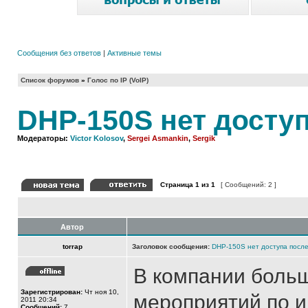
Сообщения без ответов
|
Активные темы
Список форумов
»
Голос по IP (VoIP)
DHP-150S нет досту
Модераторы:
Victor Kolosov
,
Sergei Asmankin
,
Sergik
Страница
1
из
1
[ Сообщений: 2 ]
Автор
torrap
Заголовок сообщения:
DHP-150S нет доступа после
В компании больш
Зарегистрирован:
Чт ноя 10,
мероприятий по 
2011 20:34
Сообщений:
7