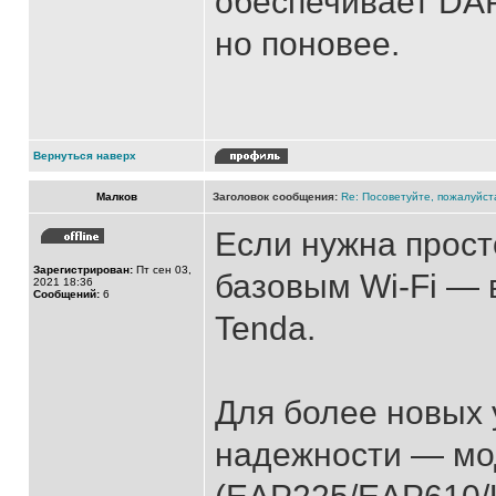
обеспечивает DAP
но поновее.
Вернуться наверх
Малков
Заголовок сообщения:
Re: Посоветуйте, пожалуйст
Если нужна прост
Зарегистрирован:
Пт сен 03,
базовым Wi-Fi — 
2021 18:36
Сообщений:
6
Tenda.
Для более новых 
надежности — мод