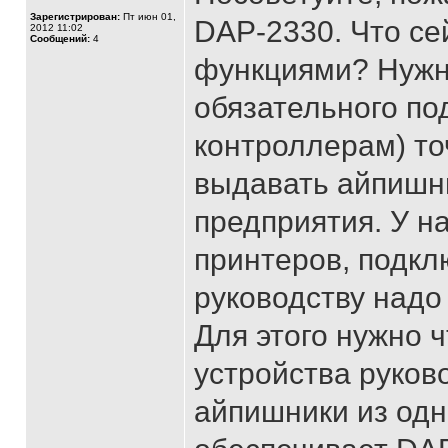
Зарегистрирован:
Пт июн 01,
DAP-2330. Что се
2012 11:02
Сообщений:
4
функциями? Нужна
обязательного по
контроллерам) то
выдавать айпишни
предприятия. У на
принтеров, подкл
руководству надо 
Для этого нужно 
устройства руков
айпишники из одн