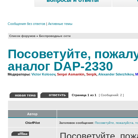
Сообщения без ответов
|
Активные темы
Список форумов
»
Беспроводные сети
Посоветуйте, пожалу
аналог DAP-2330
Модераторы:
Victor Kolosov
,
Sergei Asmankin
,
Sergik
,
Alexander Sderzhikov
,
M
Страница
1
из
1
[ Сообщений: 2 ]
Автор
ChiefPilot
Заголовок сообщения:
Посоветуйте, пожалуйста, т
Посоветуйте, пож