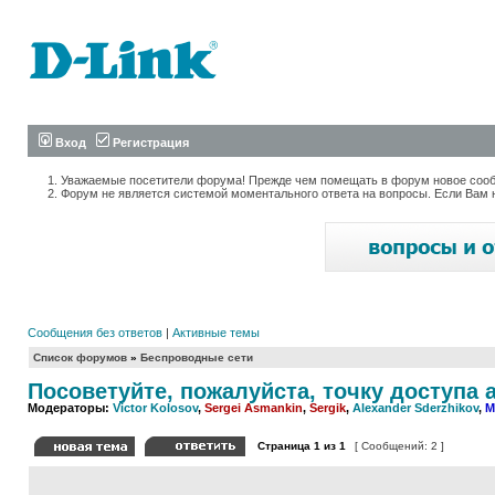
Вход
Регистрация
Уважаемые посетители форума! Прежде чем помещать в форум новое сообщ
Форум не является системой моментального ответа на вопросы. Если Вам 
Сообщения без ответов
|
Активные темы
Список форумов
»
Беспроводные сети
Посоветуйте, пожалуйста, точку доступа 
Модераторы:
Victor Kolosov
,
Sergei Asmankin
,
Sergik
,
Alexander Sderzhikov
,
M
Страница
1
из
1
[ Сообщений: 2 ]