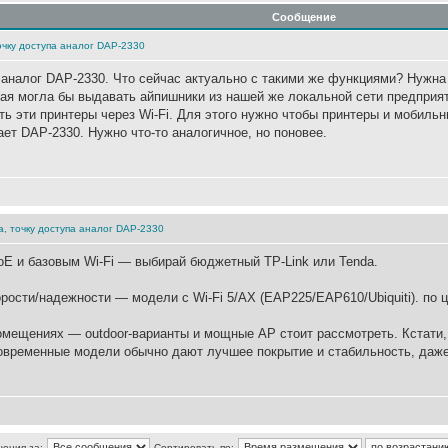
Сообщение
очку доступа аналог DAP-2330
 аналог DAP-2330. Что сейчас актуально с такими же функциями? Нужна 
рая могла бы выдавать айпишники из нашей же локальной сети предприят
еть эти принтеры через Wi-Fi. Для этого нужно чтобы принтеры и мобиль
ает DAP-2330. Нужно что-то аналогичное, но поновее.
а, точку доступа аналог DAP-2330
oE и базовым Wi-Fi — выбирай бюджетный TP-Link или Tenda.
рости/надежности — модели с Wi-Fi 5/AX (EAP225/EAP610/Ubiquiti). по 
омещениях — outdoor-варианты и мощные AP стоит рассмотреть. Кстати,
современные модели обычно дают лучшее покрытие и стабильность, даже
щения за:
Сортировать по: