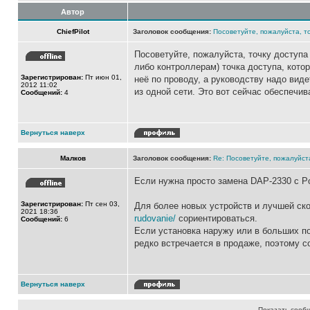
Автор
ChiefPilot
Заголовок сообщения:
Посоветуйте, пожалуйста, т
Посоветуйте, пожалуйста, точку доступа
либо контроллерам) точка доступа, кото
Зарегистрирован:
Пт июн 01,
неё по проводу, а руководству надо вид
2012 11:02
из одной сети. Это вот сейчас обеспечив
Сообщений:
4
Вернуться наверх
Малков
Заголовок сообщения:
Re: Посоветуйте, пожалуйст
Если нужна просто замена DAP-2330 с P
Зарегистрирован:
Пт сен 03,
Для более новых устройств и лучшей ско
2021 18:36
rudovanie/
сориентироваться.
Сообщений:
6
Если установка наружу или в больших п
редко встречается в продаже, поэтому 
Вернуться наверх
Показать сооб