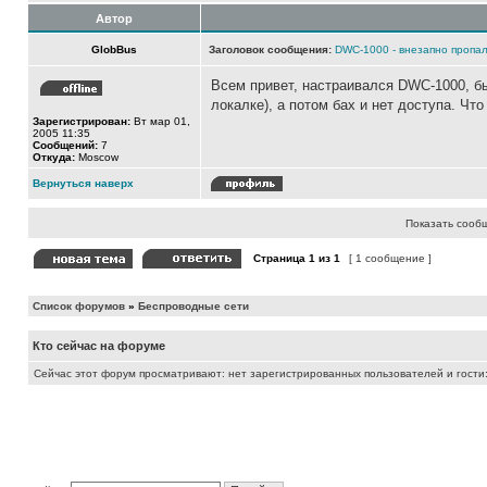
Автор
GlobBus
Заголовок сообщения:
DWC-1000 - внезапно пропал д
Всем привет, настраивался DWC-1000, был
локалке), а потом бах и нет доступа. Чт
Зарегистрирован:
Вт мар 01,
2005 11:35
Сообщений:
7
Откуда:
Moscow
Вернуться наверх
Показать сооб
Страница
1
из
1
[ 1 сообщение ]
Список форумов
»
Беспроводные сети
Кто сейчас на форуме
Сейчас этот форум просматривают: нет зарегистрированных пользователей и гости: