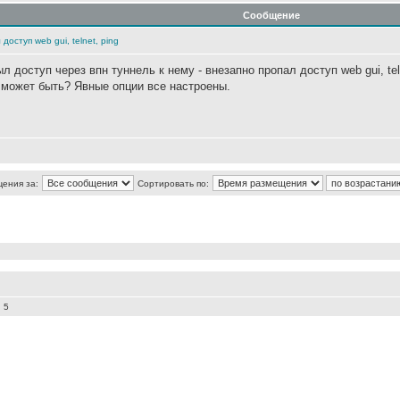
Сообщение
оступ web gui, telnet, ping
 доступ через впн туннель к нему - внезапно пропал доступ web gui, tel
о может быть? Явные опции все настроены.
щения за:
Сортировать по:
 5