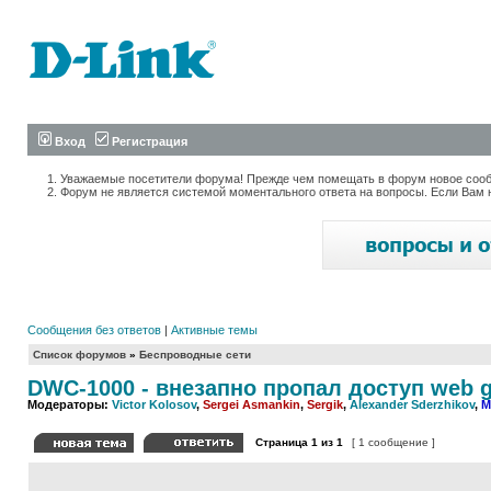
Вход
Регистрация
Уважаемые посетители форума! Прежде чем помещать в форум новое сообщ
Форум не является системой моментального ответа на вопросы. Если Вам 
Сообщения без ответов
|
Активные темы
Список форумов
»
Беспроводные сети
DWC-1000 - внезапно пропал доступ web gui
Модераторы:
Victor Kolosov
,
Sergei Asmankin
,
Sergik
,
Alexander Sderzhikov
,
M
Страница
1
из
1
[ 1 сообщение ]