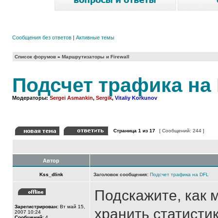
Сообщения без ответов
|
Активные темы
Список форумов
»
Маршрутизаторы и Firewall
Подсчет трафика на
Модераторы:
Sergei Asmankin
,
Sergik
,
Vitaliy Korkunov
Страница
1
из
17
[ Сообщений: 244 ]
Автор
Kss_dlink
Заголовок сообщения:
Подсчет трафика на DFL
Подскажите, как 
Зарегистрирован:
Вт май 15,
хранить статисти
2007 10:24
Сообщений:
4