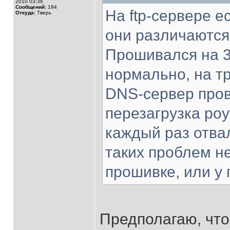
2010 03:36
Сообщений:
194
На ftp-сервере е
Откуда:
Тверь
они различаются
Прошивался на 3.
нормально, на т
DNS-сервер пров
перезагрузка роу
каждый раз отва
таких проблем н
прошивке, или у
Предполагаю, что