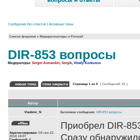
Сообщения без ответов
|
Активные темы
Список форумов
»
Маршрутизаторы и Firewall
DIR-853 вопросы
Модераторы:
Sergei Asmankin
,
Sergik
,
Vitaliy Korkunov
Страница
1
из
5
[ Сообщений: 61 ]
Автор
Vladimir_N
Заголовок сообщения:
DIR-853 вопросы
Приобрел DIR-853
Зарегистрирован:
Сб сен 22,
Сразу обнаружило
2018 18:07
Сообщений:
8