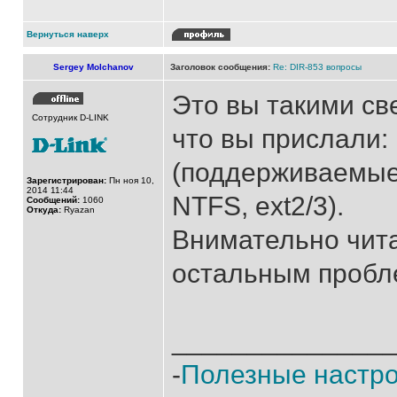
Вернуться наверх
Sergey Molchanov
Заголовок сообщения:
Re: DIR-853 вопросы
Это вы такими све
Сотрудник D-LINK
что вы прислали:
(поддерживаемые
Зарегистрирован:
Пн ноя 10,
2014 11:44
NTFS, ext2/3).
Сообщений:
1060
Откуда:
Ryazan
Внимательно чита
остальным пробл
______________
-
Полезные настр