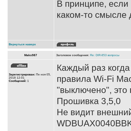
В принципе, если 
каком-то смысле 
Вернуться наверх
Maks987
Заголовок сообщения:
Re: DIR-853 вопросы
Каждый раз когда
Зарегистрирован:
Пн ноя 05,
правила Wi-Fi Ма
2018 12:01
Сообщений:
1
"выключено", это
Прошивка 3,5,0
Не видит внешний
WDBUAX0040BBK, 