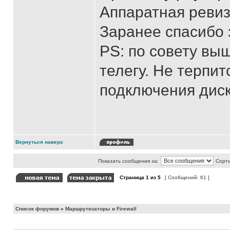
Аппаратная ревиз
Заранее спасибо 
PS: по совету вы
телегу. Не терпит
подключения диск
Вернуться наверх
Показать сообщения за:
Сорти
Страница
1
из
5
[ Сообщений: 61 ]
Список форумов
»
Маршрутизаторы и Firewall