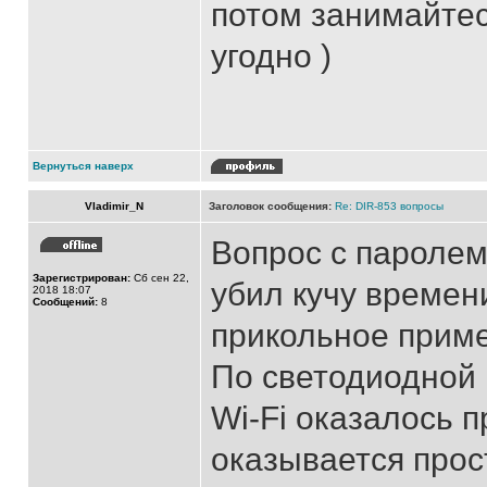
потом занимайтес
угодно )
Вернуться наверх
Vladimir_N
Заголовок сообщения:
Re: DIR-853 вопросы
Вопрос с паролем
Зарегистрирован:
Сб сен 22,
убил кучу времен
2018 18:07
Сообщений:
8
прикольное приме
По светодиодной
Wi-Fi оказалось 
оказывается прос