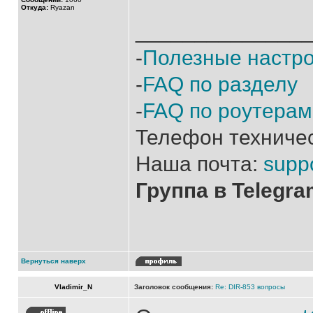
Откуда:
Ryazan
______________
-
Полезные настр
-
FAQ по разделу
-
FAQ по роутерам
Телефон техниче
Наша почта:
supp
Группа в Telegr
Вернуться наверх
Vladimir_N
Заголовок сообщения:
Re: DIR-853 вопросы