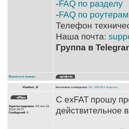
-
FAQ по разделу
-
FAQ по роутерам
Телефон техниче
Наша почта:
supp
Группа в Telegr
Вернуться наверх
Vladimir_N
Заголовок сообщения:
Re: DIR-853 вопросы
С exFAT прошу п
Зарегистрирован:
Сб сен 22,
действительное в
2018 18:07
Сообщений:
8