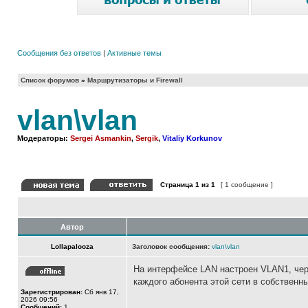
Сообщения без ответов
|
Активные темы
Список форумов
»
Маршрутизаторы и Firewall
vlan\vlan
Модераторы:
Sergei Asmankin
,
Sergik
,
Vitaliy Korkunov
Страница
1
из
1
[ 1 сообщение ]
Автор
Lollapalooza
Заголовок сообщения:
vlan\vlan
На интерфейсе LAN настроен VLAN1, чере
каждого абонента этой сети в собствен
Зарегистрирован:
Сб янв 17,
2026 09:56
Сообщений:
1