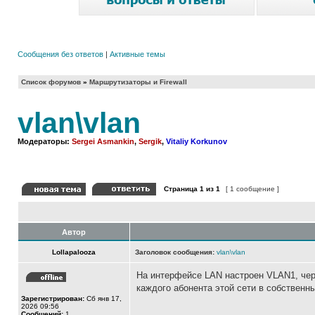
Сообщения без ответов
|
Активные темы
Список форумов
»
Маршрутизаторы и Firewall
vlan\vlan
Модераторы:
Sergei Asmankin
,
Sergik
,
Vitaliy Korkunov
Страница
1
из
1
[ 1 сообщение ]
Автор
Lollapalooza
Заголовок сообщения:
vlan\vlan
На интерфейсе LAN настроен VLAN1, чере
каждого абонента этой сети в собствен
Зарегистрирован:
Сб янв 17,
2026 09:56
Сообщений:
1