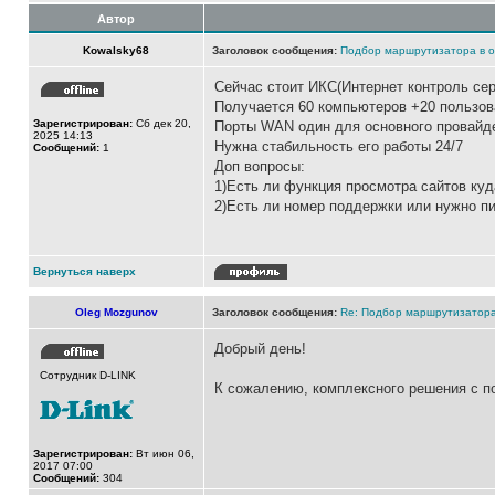
Автор
Kowalsky68
Заголовок сообщения:
Подбор маршрутизатора в 
Сейчас стоит ИКС(Интернет контроль серве
Получается 60 компьютеров +20 пользов
Зарегистрирован:
Сб дек 20,
Порты WAN один для основного провайде
2025 14:13
Нужна стабильность его работы 24/7
Сообщений:
1
Доп вопросы:
1)Есть ли функция просмотра сайтов ку
2)Есть ли номер поддержки или нужно пи
Вернуться наверх
Oleg Mozgunov
Заголовок сообщения:
Re: Подбор маршрутизатора
Добрый день!
Сотрудник D-LINK
К сожалению, комплексного решения с п
Зарегистрирован:
Вт июн 06,
2017 07:00
Сообщений:
304