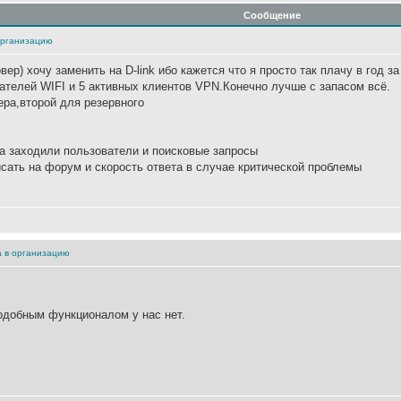
Сообщение
организацию
р) хочу заменить на D-link ибо кажется что я просто так плачу в год за
ателей WIFI и 5 активных клиентов VPN.Конечно лучше с запасом всё.
ра,второй для резервного
да заходили пользователи и поисковые запросы
сать на форум и скорость ответа в случае критической проблемы
 в организацию
одобным функционалом у нас нет.