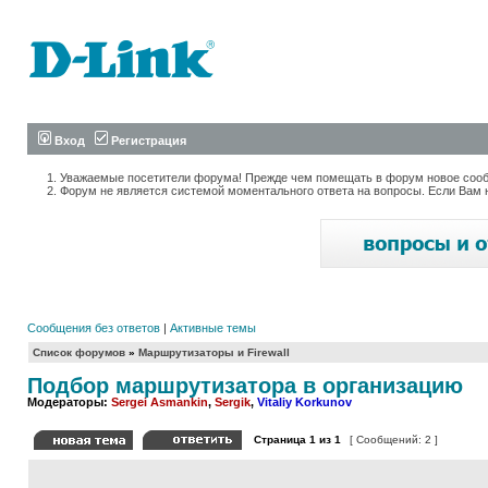
Вход
Регистрация
Уважаемые посетители форума! Прежде чем помещать в форум новое сообщ
Форум не является системой моментального ответа на вопросы. Если Вам 
Сообщения без ответов
|
Активные темы
Список форумов
»
Маршрутизаторы и Firewall
Подбор маршрутизатора в организацию
Модераторы:
Sergei Asmankin
,
Sergik
,
Vitaliy Korkunov
Страница
1
из
1
[ Сообщений: 2 ]