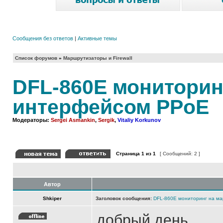
Сообщения без ответов
|
Активные темы
Список форумов
»
Маршрутизаторы и Firewall
DFL-860Е мониторин
интерфейсом PPoE
Модераторы:
Sergei Asmankin
,
Sergik
,
Vitaliy Korkunov
Страница
1
из
1
[ Сообщений: 2 ]
Автор
Shkiper
Заголовок сообщения:
DFL-860Е мониторинг на м
добрый день