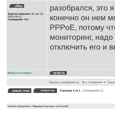
разобрался, это я
Зарегистрирован:
Вс авг 24,
конечно он нем м
2003 08:41
Сообщений:
588
PPPoE, потому чт
мониторинг, надо
отключить его и 
Вернуться наверх
Показать сообщения за:
Сорти
Страница
1
из
1
[ Сообщений: 2 ]
Список форумов
»
Маршрутизаторы и Firewall