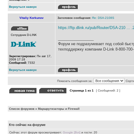
Вернуться наверх
Vitaliy Korkunov
Заголовок сообщения:
Re: DSA-2108S
https://ftp.dlink.ru/pub/Router/DSA-210 ... 
Сотрудник D-LINK
_________________
Форум не подразумевает под собой быстр
техподдержку компании D-Link 8-800-700
Зарегистрирован:
Пн авг 17,
2009 17:18
Сообщений:
7332
Вернуться наверх
Показать сообщения за:
Сорти
Страница
1
из
1
[ Сообщений: 2 ]
Список форумов
»
Маршрутизаторы и Firewall
Кто сейчас на форуме
Сейчас этот форум просматривают:
Google [Bot]
и гости: 20