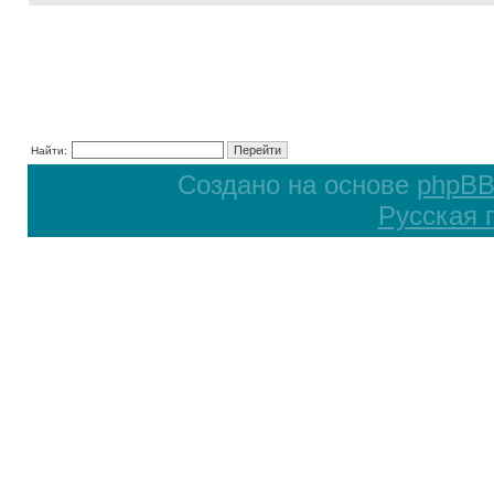
Найти:
Создано на основе
phpB
Русская 