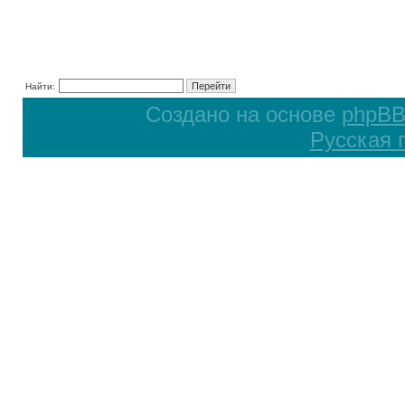
Найти:
Создано на основе
phpB
Русская 