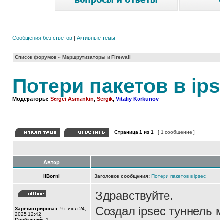
Сообщения без ответов
|
Активные темы
Список форумов
»
Маршрутизаторы и Firewall
Потери пакетов в ip
Модераторы:
Sergei Asmankin
,
Sergik
,
Vitaliy Korkunov
Страница
1
из
1
[ 1 сообщение ]
Автор
IIBonni
Заголовок сообщения:
Потери пакетов в ipsec
Здравствуйте.
Создал ipsec туннель м
Зарегистрирован:
Чт июл 24,
2025 12:42
Сообщений:
1