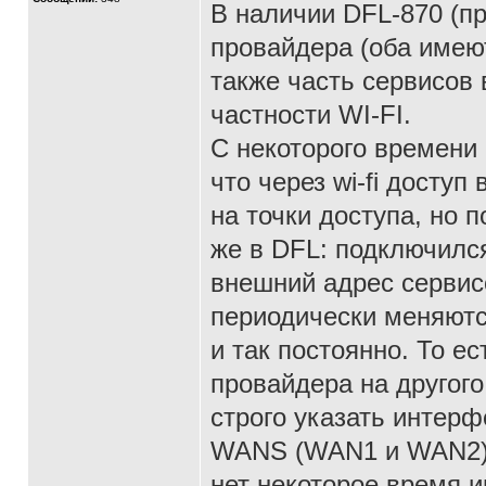
В наличии DFL-870 (п
провайдера (оба имеют
также часть сервисов 
частности WI-FI.
С некоторого времени 
что через wi-fi досту
на точки доступа, но 
же в DFL: подключился
внешний адрес сервисо
периодически меняются
и так постоянно. То е
провайдера на другого
строго указать интерф
WANS (WAN1 и WAN2),т
нет некоторое время и