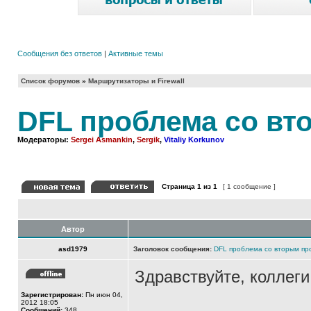
Сообщения без ответов
|
Активные темы
Список форумов
»
Маршрутизаторы и Firewall
DFL проблема со в
Модераторы:
Sergei Asmankin
,
Sergik
,
Vitaliy Korkunov
Страница
1
из
1
[ 1 сообщение ]
Автор
asd1979
Заголовок сообщения:
DFL проблема со вторым п
Здравствуйте, коллеги
Зарегистрирован:
Пн июн 04,
2012 18:05
Сообщений:
348