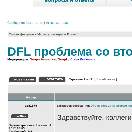
Сообщения без ответов
|
Активные темы
Список форумов
»
Маршрутизаторы и Firewall
DFL проблема со в
Модераторы:
Sergei Asmankin
,
Sergik
,
Vitaliy Korkunov
Страница
1
из
1
[ 1 сообщение ]
Автор
asd1979
Заголовок сообщения:
DFL проблема со вторым п
Здравствуйте, коллеги
Зарегистрирован:
Пн июн 04,
2012 18:05
Сообщений:
348