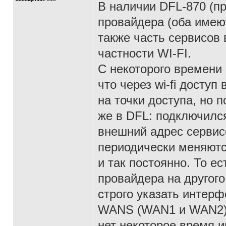
В наличии DFL-870 (п
провайдера (оба имеют
также часть сервисов 
частности WI-FI.
С некоторого времени 
что через wi-fi досту
на точки доступа, но 
же в DFL: подключился
внешний адрес сервисо
периодически меняются
и так постоянно. То е
провайдера на другого
строго указать интерф
WANS (WAN1 и WAN2),т
нет некоторое время и