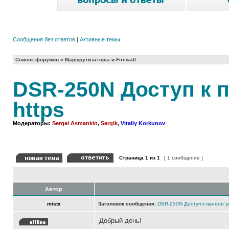
Сообщения без ответов
|
Активные темы
Список форумов
»
Маршрутизаторы и Firewall
DSR-250N Доступ к 
https
Модераторы:
Sergei Asmankin
,
Sergik
,
Vitaliy Korkunov
Страница
1
из
1
[ 1 сообщение ]
Автор
mistx
Заголовок сообщения:
DSR-250N Доступ к панели у
Добрый день!