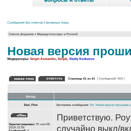
Сообщения без ответов
|
Активные темы
Список форумов
»
Маршрутизаторы и Firewall
Новая версия проши
Модераторы:
Sergei Asmankin
,
Sergik
,
Vitaliy Korkunov
Страница
41
из
41
[ Сообщений: 604 ]
Автор
Dad_Flint
Заголовок сообщения:
Re: Новая версия прошивки 
Приветствую. Роу
Зарегистрирован:
Пт ноя 08,
случайно выкл/вк
2019 15:54
Сообщений:
4