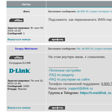
Автор
disru
Заголовок сообщения:
dir-300 d1 сгорел интернет 
Подскажите, как переназначить WAN порт 
Зарегистрирован:
Вт июл 05,
2016 10:42
Сообщений:
1
Вернуться наверх
Sergey Molchanov
Заголовок сообщения:
Re: dir-300 d1 сгорел интер
На этом роутере никак, к сожалению.
Сотрудник D-LINK
_________________
-
Полезные настройки
-
FAQ по разделу
-
FAQ по роутерам на сайте
Зарегистрирован:
Пн ноя 10,
2014 11:44
Телефон технической поддержки:
8-800-
Сообщений:
1060
Наша почта:
support@dlink.ru
Откуда:
Ryazan
Группа в Telegram:
https://t.me/dlink_ru
Вернуться наверх