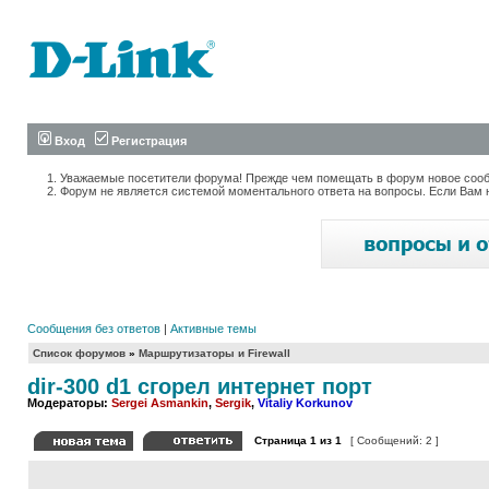
Вход
Регистрация
Уважаемые посетители форума! Прежде чем помещать в форум новое сообщ
Форум не является системой моментального ответа на вопросы. Если Вам 
Сообщения без ответов
|
Активные темы
Список форумов
»
Маршрутизаторы и Firewall
dir-300 d1 сгорел интернет порт
Модераторы:
Sergei Asmankin
,
Sergik
,
Vitaliy Korkunov
Страница
1
из
1
[ Сообщений: 2 ]