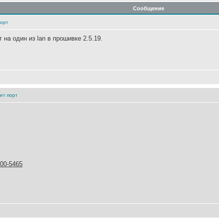
Сообщение
порт
на один из lan в прошивке 2.5.19.
нет порт
700-5465