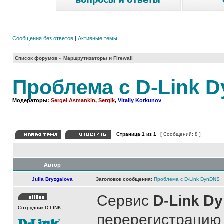
Сообщения без ответов
|
Активные темы
Список форумов
»
Маршрутизаторы и Firewall
Проблема с D-Link 
Модераторы:
Sergei Asmankin
,
Sergik
,
Vitaliy Korkunov
Страница
1
из
1
[ Сообщений: 8 ]
Автор
Julia Bryzgalova
Заголовок сообщения:
Проблема с D-Link DynDNS
Сервис
D-Link D
Сотрудник D-LINK
перерегистрацию