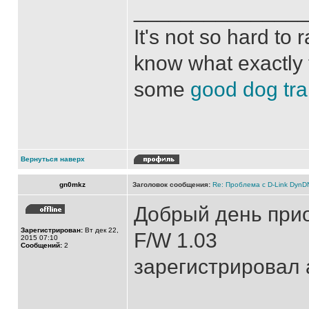
______________
It's not so hard to
know what exactly 
some
good dog trai
Вернуться наверх
gn0mkz
Заголовок сообщения:
Re: Проблема с D-Link Dyn
Добрый день прио
Зарегистрирован:
Вт дек 22,
F/W 1.03
2015 07:10
Сообщений:
2
зарегистрировал а