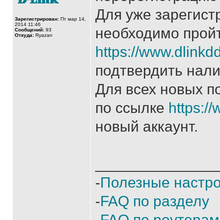
Для уже зарегист
Зарегистрирован:
Пт мар 14,
2014 11:46
необходимо пройт
Сообщений:
93
Откуда:
Ryazan
https://www.dlink
подтвердить нали
Для всех новых п
по ссылке
https:/
новый аккаунт.
______________
-
Полезные настр
-
FAQ по разделу
-
FAQ по роутерам