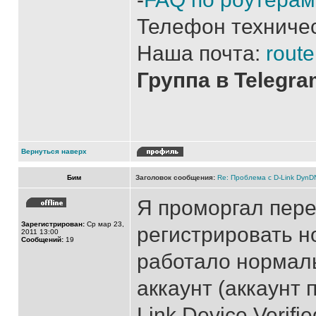
Телефон техниче
Наша почта:
route
Группа в Telegr
Вернуться наверх
Бим
Заголовок сообщения:
Re: Проблема с D-Link Dyn
Я проморгал пер
Зарегистрирован:
Ср мар 23,
регистрировать но
2011 13:00
Сообщений:
19
работало нормаль
аккаунт (аккаунт 
Link Device Verifi