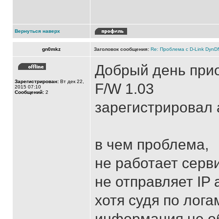
Вернуться наверх
gn0mkz
Заголовок сообщения:
Re: Проблема с D-Link Dyn
Добрый день прио
Зарегистрирован:
Вт дек 22,
F/W 1.03
2015 07:10
Сообщений:
2
зарегистрировал а
в чем проблема,
не работает серви
не отправляет IP 
хотя судя по лога
информация не о