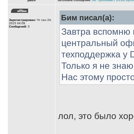
patco
Заголовок сообщения:
Re: Проблема с D-Link Dyn
Бим писал(а):
Зарегистрирован:
Чт сен 24,
2015 04:09
Сообщений:
3
Завтра вспомню 
центральный офи
техподдержка у 
Только я не знаю,
Нас этому просто
лол, это было х