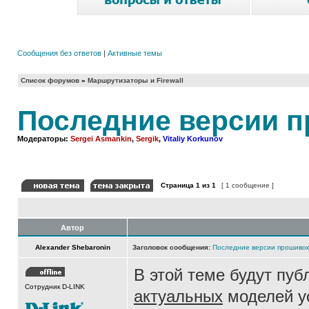
Сообщения без ответов
|
Активные темы
Список форумов
»
Маршрутизаторы и Firewall
Последние версии п
Модераторы:
Sergei Asmankin
,
Sergik
,
Vitaliy Korkunov
Страница
1
из
1
[ 1 сообщение ]
Автор
Alexander Shebaronin
Заголовок сообщения:
Последние версии прошивок
В этой теме будут пу
Сотрудник D-LINK
актуальных
моделей ус