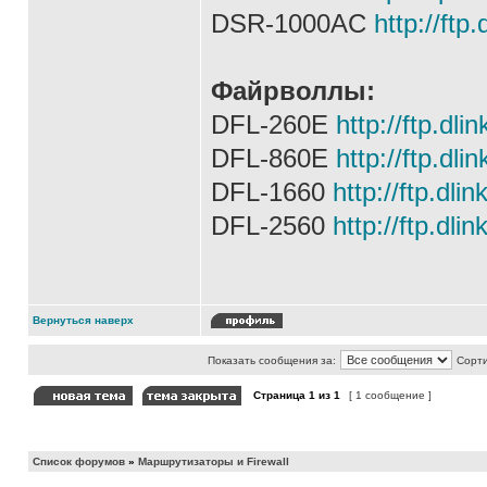
DSR-1000AC
http://ft
Файрволлы:
DFL-260E
http://ftp.dl
DFL-860E
http://ftp.dl
DFL-1660
http://ftp.dl
DFL-2560
http://ftp.dl
Вернуться наверх
Показать сообщения за:
Сорти
Страница
1
из
1
[ 1 сообщение ]
Список форумов
»
Маршрутизаторы и Firewall