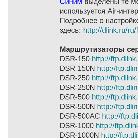
Синим
выделены те мо
используется Air-инте
Подробнее о настройк
здесь:
http://dlink.ru/ru
Маршрутизаторы се
DSR-150
http://ftp.dli
DSR-150N
http://ftp.d
DSR-250
http://ftp.dli
DSR-250N
http://ftp.d
DSR-500
http://ftp.dli
DSR-500N
http://ftp.d
DSR-500AC
http://ftp
DSR-1000
http://ftp.d
DSR-1000N
http://ftp.