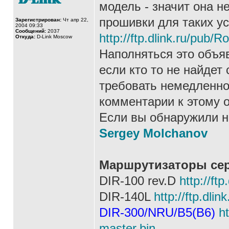
модель - значит она н
прошивки для таких ус
Зарегистрирован:
Чт апр 22,
2004 09:33
Сообщений:
2037
http://ftp.dlink.ru/pub/Ro
Откуда:
D-Link Moscow
Наполняться это объяв
если кто то не найдет 
требовать немедленно
комментарии к этому 
Если вы обнаружили н
Sergey Molchanov
Маршрутизаторы сер
DIR-100 rev.D
http://ft
DIR-140L
http://ftp.dli
DIR-300/NRU/B5(В6)
h
master.bin