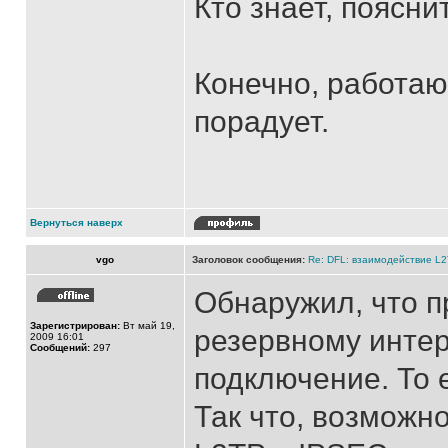
Кто знает, поясни
Конечно, работаю
порадует.
Вернуться наверх
vgo
Заголовок сообщения:
Re: DFL: взаимодействие L
Обнаружил, что п
Зарегистрирован:
Вт май 19,
резервному инте
2009 16:01
Сообщений:
297
подключение. То е
Так что, возможн