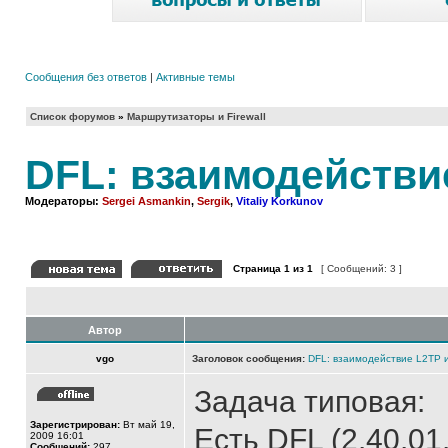
Сообщения без ответов
|
Активные темы
Список форумов
»
Маршрутизаторы и Firewall
DFL: взаимодействи
Модераторы:
Sergei Asmankin
,
Sergik
,
Vitaliy Korkunov
Страница
1
из
1
[ Сообщений: 3 ]
Автор
vgo
Заголовок сообщения:
DFL: взаимодействие L2TP 
Задача типовая:
Зарегистрирован:
Вт май 19,
Есть DFL (2.40.01
2009 16:01
Сообщений:
297