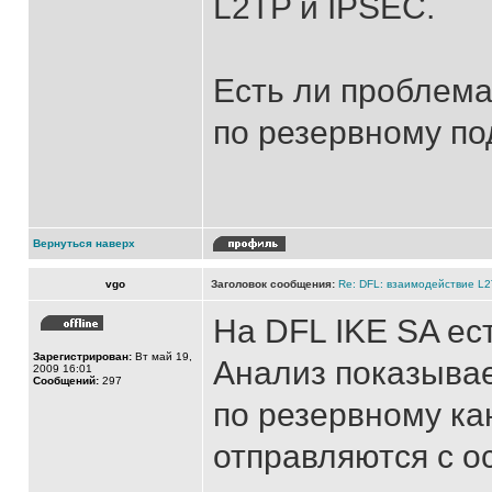
L2TP и IPSEC.
Есть ли проблем
по резервному п
Вернуться наверх
vgo
Заголовок сообщения:
Re: DFL: взаимодействие L
На DFL IKE SA ест
Зарегистрирован:
Вт май 19,
Анализ показывае
2009 16:01
Сообщений:
297
по резервному ка
отправляются с о