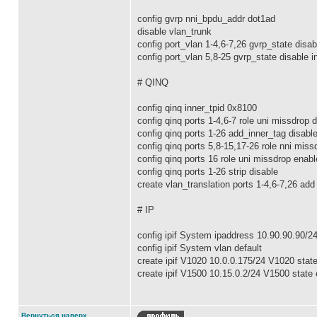
config gvrp nni_bpdu_addr dot1ad
disable vlan_trunk
config port_vlan 1-4,6-7,26 gvrp_state dis
config port_vlan 5,8-25 gvrp_state disable
# QINQ
config qinq inner_tpid 0x8100
config qinq ports 1-4,6-7 role uni missdrop 
config qinq ports 1-26 add_inner_tag disabl
config qinq ports 5,8-15,17-26 role nni miss
config qinq ports 16 role uni missdrop enab
config qinq ports 1-26 strip disable
create vlan_translation ports 1-4,6-7,26 ad
# IP
config ipif System ipaddress 10.90.90.90/2
config ipif System vlan default
create ipif V1020 10.0.0.175/24 V1020 stat
create ipif V1500 10.15.0.2/24 V1500 state
Вернуться наверх