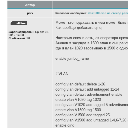
Автор
polv
Заголовок сообщения:
des3200 qinq на стенде раб
Может кто подсказать в чем может быть
Как вообще дебажить qinq.
Зарегистрирован:
Ср авг 08,
2012 14:08
Настроил свич в сеть, от оператора при
Сообщений:
20
Абонов я засунул в 1500 влан и они рабо
где я влан 1020 засовываю в 1500 с одно
enable jumbo_frame
# VLAN
config vlan default delete 1-26
config vlan default add untagged 11-24
config vlan default advertisement enable
create vlan V1020 tag 1020
config vlan V1020 add tagged 5 advertiseme
create vlan V1500 tag 1500
config vlan V1500 add tagged 25
config vlan V1500 add untagged 1-4,6-7,26 
enable qinq