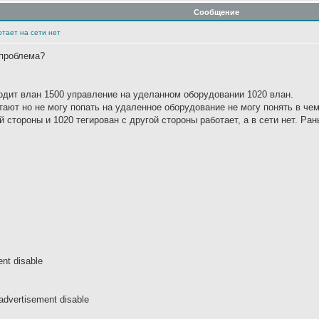
Сообщение
отает на сети нет
 проблема?
ходит влан 1500 управление на уделанном оборудовании 1020 влан.
тают но не могу попать на удаленное оборудование не могу понять в че
й стороны и 1020 тегирован с другой стороны работает, а в сети нет. Ран
nt disable
advertisement disable