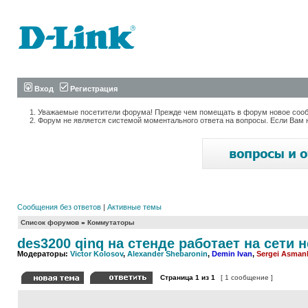
Вход
Регистрация
Уважаемые посетители форума! Прежде чем помещать в форум новое сообщ
Форум не является системой моментального ответа на вопросы. Если Вам 
Сообщения без ответов
|
Активные темы
Список форумов
»
Коммутаторы
des3200 qinq на стенде работает на сети н
Модераторы:
Victor Kolosov
,
Alexander Shebaronin
,
Demin Ivan
,
Sergei Asman
Страница
1
из
1
[ 1 сообщение ]