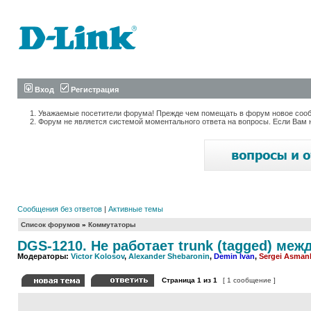
Вход
Регистрация
Уважаемые посетители форума! Прежде чем помещать в форум новое сообщ
Форум не является системой моментального ответа на вопросы. Если Вам 
Сообщения без ответов
|
Активные темы
Список форумов
»
Коммутаторы
DGS-1210. Не работает trunk (tagged) ме
Модераторы:
Victor Kolosov
,
Alexander Shebaronin
,
Demin Ivan
,
Sergei Asman
Страница
1
из
1
[ 1 сообщение ]