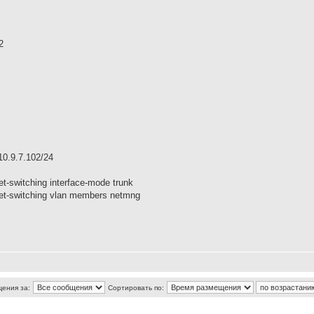
2
 10.9.7.102/24
net-switching interface-mode trunk
rnet-switching vlan members netmng
щения за:
Сортировать по: