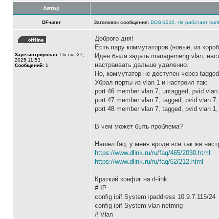
Автор
DF-user
Заголовок сообщения:
DGS-1210. Не работает trun
Доброго дня!
Есть пару коммутаторов (новые, из коро
Зарегистрирован:
Пн окт 27,
Идея была задать managemeng vlan, настро
2025 11:53
настраивать дальше удаленно.
Сообщений:
1
Но, коммутатор не доступен через tagged
Убрал порты из vlan 1 и настроил так:
port 46 member vlan 7, untagged, pvid vla
port 47 member vlan 7, tagged, pvid vlan 7
port 48 member vlan 7, tagged, pvid vlan 1
В чем может быть проблема?
Нашел faq, у меня вроде все так же настр
https://www.dlink.ru/ru/faq/465/2030.html
https://www.dlink.ru/ru/faq/62/212.html
Краткий конфиг на d-link:
# IP
config ipif System ipaddress 10.9.7.115/24
config ipif System vlan netmng
# Vlan