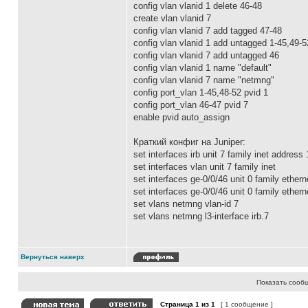
config vlan vlanid 1 delete 46-48
create vlan vlanid 7
config vlan vlanid 7 add tagged 47-48
config vlan vlanid 1 add untagged 1-45,49-5
config vlan vlanid 7 add untagged 46
config vlan vlanid 1 name "default"
config vlan vlanid 7 name "netmng"
config port_vlan 1-45,48-52 pvid 1
config port_vlan 46-47 pvid 7
enable pvid auto_assign
Краткий конфиг на Juniper:
set interfaces irb unit 7 family inet address
set interfaces vlan unit 7 family inet
set interfaces ge-0/0/46 unit 0 family ether
set interfaces ge-0/0/46 unit 0 family ethe
set vlans netmng vlan-id 7
set vlans netmng l3-interface irb.7
Вернуться наверх
Показать сооб
Страница
1
из
1
[ 1 сообщение ]