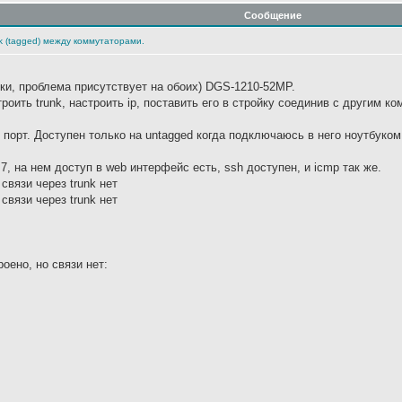
Сообщение
k (tagged) между коммутаторами.
бки, проблема присутствует на обоих) DGS-1210-52MP.
ить trunk, настроить ip, поставить его в стройку соединив с другим комм
 порт. Доступен только на untagged когда подключаюсь в него ноутбуком
n 7, на нем доступ в web интерфейс есть, ssh доступен, и icmp так же.
, связи через trunk нет
, связи через trunk нет
оено, но связи нет: