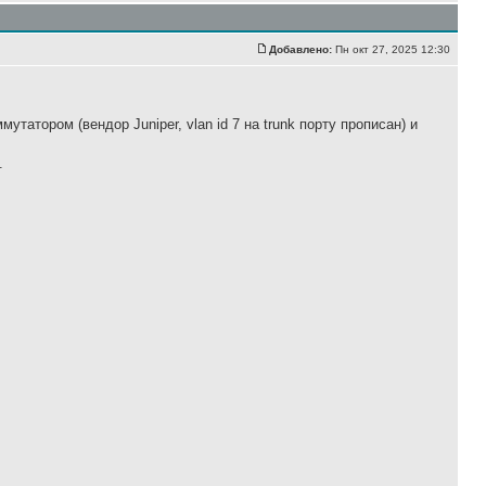
Добавлено:
Пн окт 27, 2025 12:30
утатором (вендор Juniper, vlan id 7 на trunk порту прописан) и
.