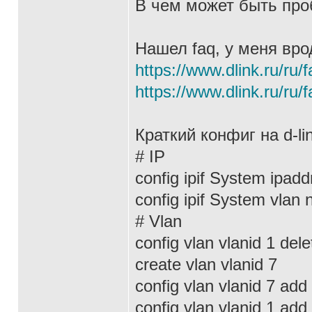
В чем может быть пр
Нашел faq, у меня врод
https://www.dlink.ru/ru/
https://www.dlink.ru/ru/
Краткий конфиг на d-lin
# IP
config ipif System ipad
config ipif System vlan
# Vlan
config vlan vlanid 1 del
create vlan vlanid 7
config vlan vlanid 7 ad
config vlan vlanid 1 ad