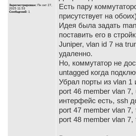
Есть пару коммутаторо
Зарегистрирован:
Пн окт 27,
2025 11:53
Сообщений:
1
присутствует на обои
Идея была задать mana
поставить его в строй
Juniper, vlan id 7 на 
удаленно.
Но, коммутатор не дос
untagged когда подклю
Убрал порты из vlan 1 
port 46 member vlan 7,
интерфейс есть, ssh до
port 47 member vlan 7, 
port 48 member vlan 7, 