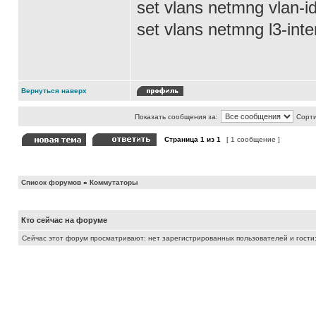
set vlans netmng vlan-i
set vlans netmng l3-inte
Вернуться наверх
Показать сообщения за:
Сорти
Страница
1
из
1
[ 1 сообщение ]
Список форумов
»
Коммутаторы
Кто сейчас на форуме
Сейчас этот форум просматривают: нет зарегистрированных пользователей и гости: