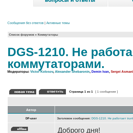
Сообщения без ответов
|
Активные темы
Список форумов
»
Коммутаторы
DGS-1210. Не работа
коммутаторами.
Модераторы:
Victor Kolosov
,
Alexander Shebaronin
,
Demin Ivan
,
Sergei Asman
Страница
1
из
1
[ 1 сообщение ]
Автор
DF-user
Заголовок сообщения:
DGS-1210. Не работает trun
Доброго дня!